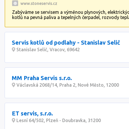
www.stoneservis.cz
Zabýváme se servisem a výměnou plynových, elektrickýc
kotlů na pevná paliva a tepelných čerpadel, rozvody tepl
Také frézováním a vložkováním komínů vč. revize. Můžet
čímkoliv kontaktovat.
Servis kotlů od podlahy - Stanislav Selič
Stanislav Selič, Vracov, 69642
MM Praha Servis s.r.o.
Václavská 2068/14, Praha 2, Nové Město, 12000
ET servis, s.r.o.
Lesní 64/502, Plzeň - Doubravka, 31200