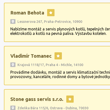
Roman Behota
Lessnerova 267, Praha-Petrovice, 10900
Nabízíme montáž a servis plynových kotlů, tepelných čer
elektrokotlů a kotlů na pevná paliva. Výstavbu kotelen.
Vladimír Tomanec
Krajová 1118/17, Praha 4 - Michle, 14100
Provádíme dodávku, montáž a servis klimatizační techn
provozovny, kanceláře, rodinné domy a bytové jednotky
provádíme montáž a servis tepelných čerpadel. Nabízíme
plynových kotlů, servis kondenzačních kotlů, servis elekt
Montáž plynových kotlů, montáž kondenzačních kotlů,
elektrokotlů, montáž kaskádové kotelny. Rovněž dodá
Stone gass servis s.r.o.
systémy měření a regulace.
Zdeňka Bára 115/6, Ostrava - Dubina, 70030