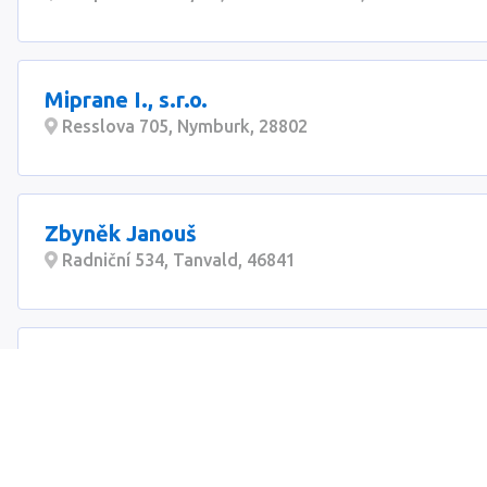
Miprane I., s.r.o.
Resslova 705, Nymburk, 28802
Zbyněk Janouš
Radniční 534, Tanvald, 46841
Lukáš Carmine
Nad Šutkou 1811/12, Praha-Kobylisy, 18000