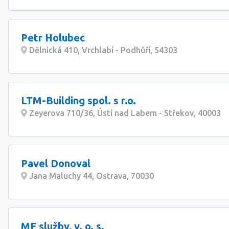
Petr Holubec
Dělnická 410, Vrchlabí - Podhůří, 54303
LTM-Building spol. s r.o.
Zeyerova 710/36, Ústí nad Labem - Střekov, 40003
Pavel Donoval
Jana Maluchy 44, Ostrava, 70030
MF služby, v. o. s.