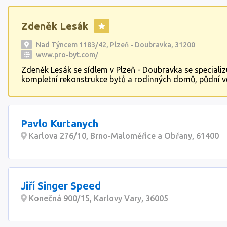
Zdeněk Lesák
Nad Týncem 1183/42, Plzeň - Doubravka, 31200
www.pro-byt.com/
Zdeněk Lesák se sídlem v Plzeň - Doubravka se specializ
kompletní rekonstrukce bytů a rodinných domů, půdní v
realizaci podkroví. Naše služby zahrnují také zateplován
rekonstrukce koupelen a kuchyní v různých typech dom
schopni zajistit realizaci na klíč nebo částečně dle vašich
Naše práce zahrnuje zednické, obkladačské, vodoinstala
Pavlo Kurtanych
topenářské, truhlářské, sádrokartonářské a elektrikářské
Disponujeme truhlářskou dílnou, kde vyrábíme kuchyňské
Karlova 276/10, Brno-Maloměřice a Obřany, 61400
vestavné skříně na míru dle vašich přání a potřeb.
Jiří Singer Speed
Konečná 900/15, Karlovy Vary, 36005