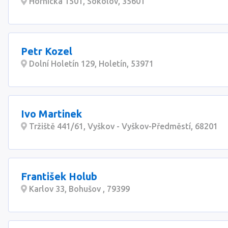
Hornická 1501, Sokolov, 35601
Petr Kozel
Dolní Holetín 129, Holetín, 53971
Ivo Martinek
Tržiště 441/61, Vyškov - Vyškov-Předměstí, 68201
František Holub
Karlov 33, Bohušov , 79399