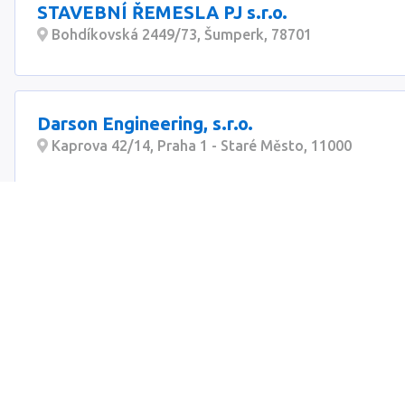
STAVEBNÍ ŘEMESLA PJ s.r.o.
Bohdíkovská 2449/73, Šumperk, 78701
Darson Engineering, s.r.o.
Kaprova 42/14, Praha 1 - Staré Město, 11000
Oleksandr Fitsay
Jizerská 254/23, Liberec XV-Starý Harcov, 46015
Lukáš Královič
Boršov 51, Moravská Třebová, 56921