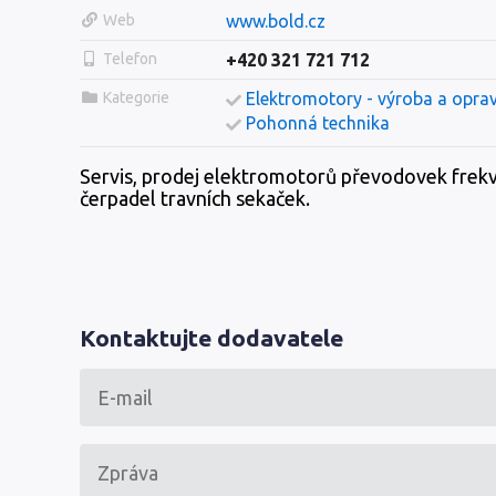
Web
www.bold.cz
Telefon
+420 321 721 712
Kategorie
Elektromotory - výroba a opra
Pohonná technika
Servis, prodej elektromotorů převodovek frekv
čerpadel travních sekaček.
Kontaktujte dodavatele