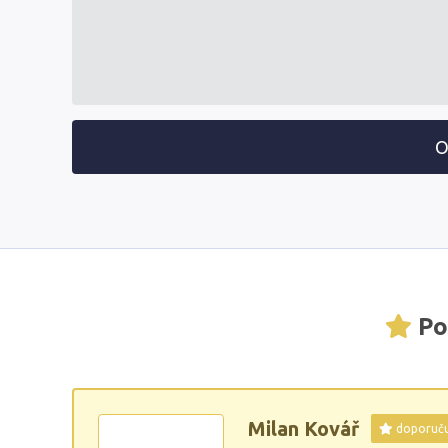
O
Po
Milan Kovář
doporuč