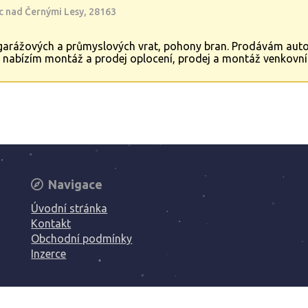
c nad Černými Lesy, 28163
arážových a průmyslových vrat, pohony bran. Prodávám autom
nabízím montáž a prodej oplocení, prodej a montáž venkovních
ich požadavků.
Navigace
Úvodní stránka
Kontakt
Obchodní podmínky
Inzerce