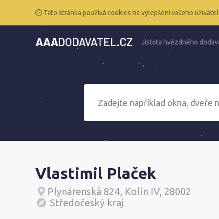
Tato stránka používá cookies na vylepšení vašeho uživatel
Jistota hvězdného dodav
Vlastimil Plaček
Plynárenská 824, Kolín IV, 28002
Středočeský kraj