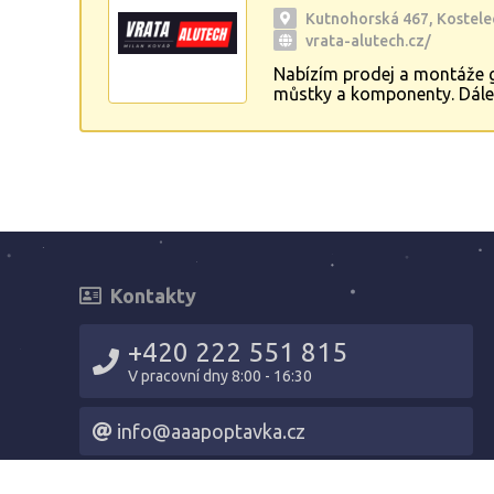
Kutnohorská 467, Kostele
vrata-alutech.cz/
Nabízím prodej a montáže g
můstky a komponenty. Dále 
popřípadě zábradlí dle Vaš
Kontakty
+420 222 551 815
V pracovní dny 8:00 - 16:30
info@aaapoptavka.cz