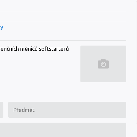
vy
enčních měničů softstarterů