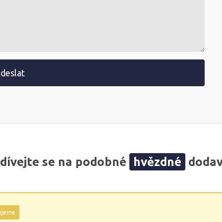
deslat
dívejte se na podobné
hvězdné
dodav
ujeme