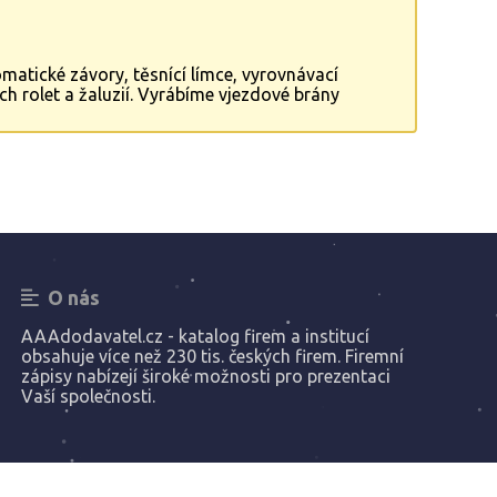
atické závory, těsnící límce, vyrovnávací
 rolet a žaluzií. Vyrábíme vjezdové brány
O nás
AAAdodavatel.cz - katalog firem a institucí
obsahuje více než 230 tis. českých firem. Firemní
zápisy nabízejí široké možnosti pro prezentaci
Vaší společnosti.