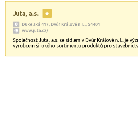
Juta, a.s.
Dukelská 417, Dvůr Králové n. L., 54401
www.juta.cz/
Společnost Juta, a.s. se sídlem v Dvůr Králové n. L. je 
výrobcem širokého sortimentu produktů pro stavebnictv
zemědělství, obaly a technické účely. Specializuje se tak
výrobu umělého trávníku JUTAgrass pro sportovní ploc
fotbalová hřiště, zahrady, balkony a terasy. S dlouholeto
a zkušenostmi v oboru jsme spolehlivým partnerem pro 
projekty a potřeby.