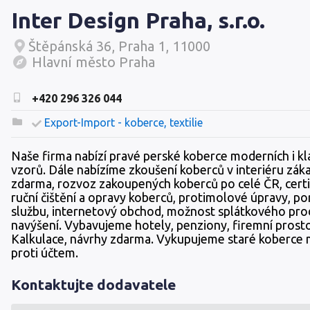
Inter Design Praha, s.r.o.
Štěpánská 36, Praha 1, 11000
Hlavní město Praha
+420 296 326 044
Export-Import - koberce, textilie
Naše firma nabízí pravé perské koberce moderních i kl
vzorů. Dále nabízíme zkoušení koberců v interiéru zák
zdarma, rozvoz zakoupených koberců po celé ČR, cert
ruční čištění a opravy koberců, protimolové úpravy, p
službu, internetový obchod, možnost splátkového pro
navýšení. Vybavujeme hotely, penziony, firemní prosto
Kalkulace, návrhy zdarma. Vykupujeme staré koberce 
proti účtem.
Kontaktujte dodavatele