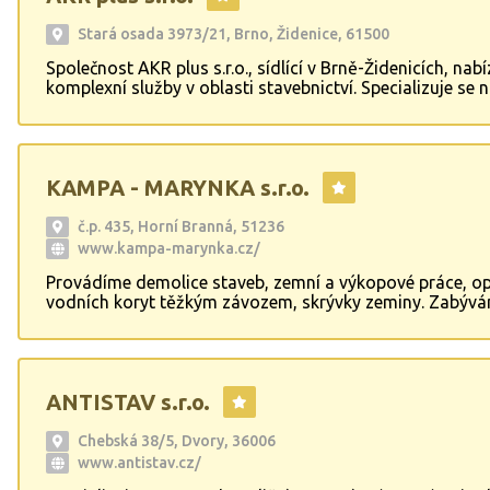
Stará osada 3973/21, Brno, Židenice, 61500
Společnost AKR plus s.r.o., sídlící v Brně-Židenicích, nabí
komplexní služby v oblasti stavebnictví. Specializuje se 
rodinných domů, pokládku zámkové dlažby, zemní prác
demoliční a úklidové práce. Dále se věnuje rekonstrukc
bytů, kde klade důraz na kvalitu a spokojenost zákazník
zkušenému týmu a individuálnímu přístupu k projektům 
KAMPA - MARYNKA s.r.o.
spolehlivé a profesionální služby.
č.p. 435, Horní Branná, 51236
www.kampa-marynka.cz/
Provádíme demolice staveb, zemní a výkopové práce, o
vodních koryt těžkým závozem, skrývky zeminy. Zabývá
rovněž stavbou opěrných zdí. Realizace dopravních stav
komunikací, dále pozemní stavby. Zajistíme stavby rodi
domů, zpevněných plotů, zámkových dlažeb i zahradních
ANTISTAV s.r.o.
Chebská 38/5, Dvory, 36006
www.antistav.cz/