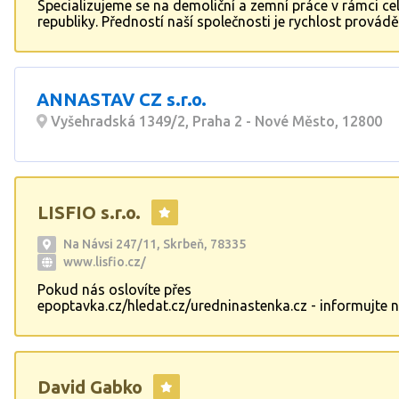
Specializujeme se na demoliční a zemní práce v rámci ce
republiky. Předností naší společnosti je rychlost provád
prací a maximální flexibilita vůči nejrůznějším požadav
zákazníka. Dále se zabýváme vykupováním a prodejem 
konstrukcí hal.
ANNASTAV CZ s.r.o.
Vyšehradská 1349/2, Praha 2 - Nové Město, 12800
LISFIO s.r.o.
Na Návsi 247/11, Skrbeň, 78335
www.lisfio.cz/
Pokud nás oslovíte přes
epoptavka.cz/hledat.cz/uredninastenka.cz - informujte 
= cenová kalkulace zdarma !!! Stavíme rodinné domy, z
panelové domy, poskytujeme konzultace a poradenství.
Obchodujeme stavebními materiály, střešní krytiny, fasá
systémy, stavební izolace, okna. Rekonstrukce domů, by
David Gabko