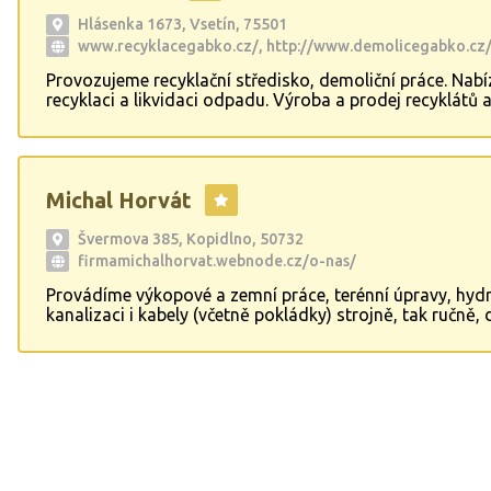
Hlásenka 1673, Vsetín, 75501
www.recyklacegabko.cz/, http://www.demolicegabko.cz
Provozujeme recyklační středisko, demoliční práce. Nab
recyklaci a likvidaci odpadu. Výroba a prodej recyklátů 
kameniva. Příjem stavebních odpadů. Drcení a třídění st
odpadů. Zlínský, Olomoucký, Moravskoslezský kraj.
Michal Horvát
Švermova 385, Kopidlno, 50732
firmamichalhorvat.webnode.cz/o-nas/
Provádíme výkopové a zemní práce, terénní úpravy, hydr
kanalizaci i kabely (včetně pokládky) strojně, tak ručně,
a bourací práce a demontáže, včetně odvozu sutě, zemi
betonu... Stavíme oplocení, ploty, opěrné zdi, základové
hrubé stavby, věnce... Pokládáme zámkové a kamenné dl
obrubníky, betonové chodníky, betonové podlahy... Dále
provádíme vyklízecí práce, včetně nebezpečných odpadů
holubího trusu, včetně dezinsekce a dezinfekce.