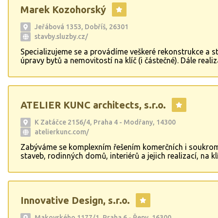
Marek Kozohorský
Jeřábová 1353, Dobříš, 26301
stavby.sluzby.cz/
Specializujeme se a provádíme veškeré rekonstrukce a s
úpravy bytů a nemovitostí na klíč (i částečné). Dále real
příprava pro chytré bydlení, tzn. ovládání, úspora a kont
nemovitosti z pohodlí externího zařízení ať jste kdekoliv.
Rekonstrukce interiéru a exteriéru bytů a nemovitostí • 
dodávku služeb • Zpracování projektu • Návrh a konzult
ATELIER KUNC architects, s.r.o.
architektonického řešení • Příprava a realizace • Dokonče
•
K Zatáčce 2156/4, Praha 4 - Modřany, 14300
atelierkunc.com/
Zabýváme se komplexním řešením komerčních i soukro
staveb, rodinných domů, interiérů a jejich realizací, na kl
naše klienty. Navrhujeme a realizujeme atypické výstavní
Innovative Design, s.r.o.
Makovského 1177/1, Praha 6 - Řepy, 16300