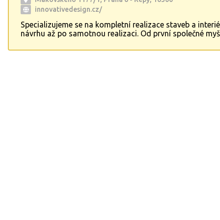
innovativedesign.cz/
Specializujeme se na kompletní realizace staveb a interi
návrhu až po samotnou realizaci. Od první společné myš
po dokonalý, vybavený a plně funkční interiér. Firma se 
návrhy a realizací staveb, interiérů, výrobou nábytku,
rekonstrukcemi, dodáním kompletního vybavení. Působ
celé České republice.