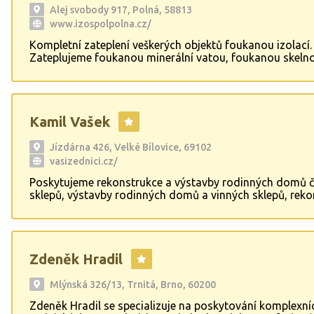
zahradních domků a stání pro auta, čímž přispívá k funk
Alej svobody 917, Polná, 58813
estetice venkovních prostor.
www.izospolpolna.cz/
Kompletní zateplení veškerých objektů foukanou izolací.
Zateplujeme foukanou minerální vatou, foukanou skeln
a díky oblibě dřevěných domů i foukanou celulózou. Js
výhradním dodavatelem kvalitní tuzemské foukané mine
„IZOSPOL Granulát“.
Kamil Vašek
Jízdárna 426, Velké Bílovice, 69102
vasizednici.cz/
Poskytujeme rekonstrukce a výstavby rodinných domů č
sklepů, výstavby rodinných domů a vinných sklepů, reko
rodinných domů, kompletní zateplení rodinných domů v
soklů (velký výběr barevných strukturových omítek), obk
dlažby koupelen, schodů omítky - jádrové, štukové, stru
mozaikové okrasné a klenuté zdivo z lícových a starých c
Zdeněk Hradil
Mlýnská 326/13, Trnitá, Brno, 60200
Zdeněk Hradil se specializuje na poskytování komplexní