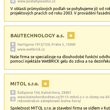
www.podlahysnadno.cz
V oblasti průmyslových podlah se pohybujeme již od ro
projektových pracích od roku 2003. V provádění fasádní
od roku 2009. Zkušenosti s prováděním průmyslových 
jsou zúročeny více než 200.000 m2 již realizovaných ploc
Vzhledem k velikosti firmy jsme schopni provádět prům
podlahy v denním záběru až 2000 m2 a to v rámci celé Č
BAUTECHNOLOGY a.s.
Hartigova 1913/120, Praha 3, 13000
www.wetbrick.cz
Naše firma se specializuje na dlouhodobě funkční odvlh
pomocí injektáže WetBRICK gelu do zdiva a na dezinfekc
vzduchu a prostor. Odvlhčujeme HISTORICKÉ BUDOVY,
DOMY, RODINNÉ DOMY,HOSPODÁŘSKÉ
BUDOVY,CHALUPY,CHATY,FIREMNÍ OBJEKTY.... WetBRIC
spolehlivě funguje u všech typů zdiva
MITOL s.r.o.
(kámen,cihla,ytong,porotherm,atd.), působí proti vlhkost
vzlínáním od základů domu, z boku a dokonce i proti tl
vodě. ZÁRUKA 10 LET, prověřená funkčnost 30 let. Dezi
Šultysova 154, Kutná Hora, 28401
vzduchu, likvidace virů, bakterií, plísní.
www.kutnohorskodnes.cz/9113-mitol-s-r-o-domy-na-kli
rekonstrukce-zateplovani-kutna-hora/
Společnost MITOL s.r.o. je stavební firma se sídlem v Ku