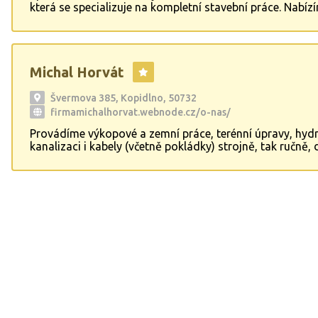
která se specializuje na kompletní stavební práce. Nabíz
kapacity pro interiérové rekonstrukce, zateplení fasád,
sádrokartonů a výstavbu rodinných domů na klíč. Jsme
zajistit další práce dle domluvy s klientem a garantujem
a kvalitu našich služeb.
Michal Horvát
Švermova 385, Kopidlno, 50732
firmamichalhorvat.webnode.cz/o-nas/
Provádíme výkopové a zemní práce, terénní úpravy, hydr
kanalizaci i kabely (včetně pokládky) strojně, tak ručně,
a bourací práce a demontáže, včetně odvozu sutě, zemi
betonu... Stavíme oplocení, ploty, opěrné zdi, základové
hrubé stavby, věnce... Pokládáme zámkové a kamenné dl
obrubníky, betonové chodníky, betonové podlahy... Dále
provádíme vyklízecí práce, včetně nebezpečných odpadů
holubího trusu, včetně dezinsekce a dezinfekce.