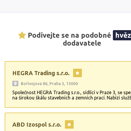
Podívejte se na podobné
hvě
dodavatele
HEGRA Trading s.r.o.
Bořivojova 86, Praha 3, 13000
Společnost HEGRA Trading s.r.o., sídlící v Praze 3, se spe
na širokou škálu stavebních a zemních prací. Nabízí služ
výkopy, výkopové práce a hloubení, které jsou základem
jakékoli terénní úpravy. Firma zajišťuje betonování, omítk
profesionální malování, včetně výmalby interiérů. Rovně
věnuje izolacím proti vlhkosti a hydroizolacím, které chr
ABD Izospol s.r.o.
stavby před nežádoucí vlhkostí. HEGRA Trading s.r.o. po
služby také v oblasti stavby plotů a oplocení, a to včetně