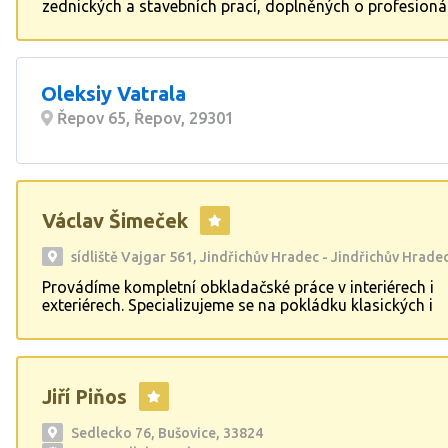
zednických a stavebních prací, doplněných o profesioná
instalatérské služby. Klientům nabízíme kvalitní a spolehl
pro jejich stavební projekty, ať už jde o menší opravy ne
rozsáhlé rekonstrukce. S důrazem na preciznost a dodr
termínů se snažíme naplnit očekávání našich zákazníků a
Oleksiy Vatrala
jim maximální spokojenost.
Řepov 65, Řepov, 29301
Václav Šimeček
sídliště Vajgar 561, Jindřichův Hradec - Jindřichův Hradec 
Provádíme kompletní obkladačské práce v interiérech i
exteriérech. Specializujeme se na pokládku klasických i
velkoformátových obkladů a dlažeb.
Jiří Piňos
Sedlecko 76, Bušovice, 33824