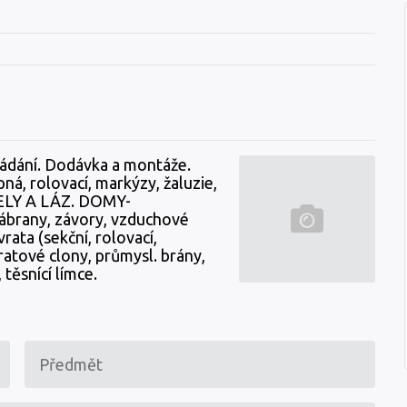
ládání. Dodávka a montáže.
, rolovací, markýzy, žaluzie,
TELY A LÁZ. DOMY-
zábrany, závory, vzduchové
ata (sekční, rolovací,
ratové clony, průmysl. brány,
těsnící límce.