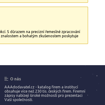
kcí. S důrazem na precizní řemeslné zpracování
ným znalostem a bohatým zkušenostem poskytuje
ků.
O nás
AAAdodavatel.cz - katalog firem a institucí
obsahuje více než 230 tis. českých firem. Firemní
zápisy nabízejí široké možnosti pro prezentaci
Vaší společnosti.