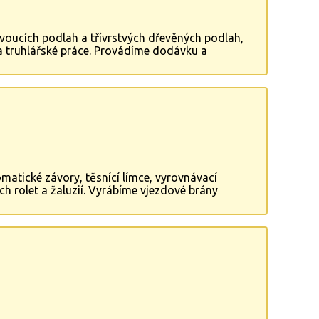
oucích podlah a třívrstvých dřevěných podlah,
 a truhlářské práce. Provádíme dodávku a
ch bytových bezpečnostních dveří RC2 a RC3.
atické závory, těsnící límce, vyrovnávací
 rolet a žaluzií. Vyrábíme vjezdové brány