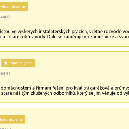
doporučujeme
 44001
stou ve veškerých instalaterských pracích, včetně rozvodů vod
 a solární ohřev vody. Dále se zaměřuje na zámečnické a sváře
ě.
doporučujeme
664 91
e domácnostem a firmám řešení pro kvalitní garážová a průmysl
stará náš tým zkušených odborníků, který se jim věnuje od vý
is. Působíme v rámci Brna, Znojma, Vysočiny apod.
doporučujeme