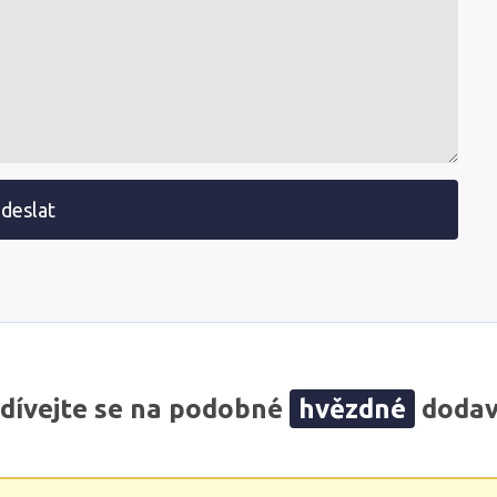
deslat
dívejte se na podobné
hvězdné
dodav