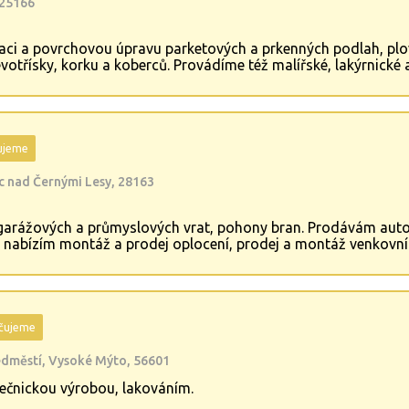
 25166
ci a povrchovou úpravu parketových a prkenných podlah, plov
votřísky, korku a koberců. Provádíme též malířské, lakýrnické
 a obložkových zárubní. Provádíme dodávku a montáž vstupní
elská 1499/74, Praha 4
ujeme
c nad Černými Lesy, 28163
arážových a průmyslových vrat, pohony bran. Prodávám autom
nabízím montáž a prodej oplocení, prodej a montáž venkovních
ich požadavků.
čujeme
ředměstí, Vysoké Mýto, 56601
ečnickou výrobou, lakováním.