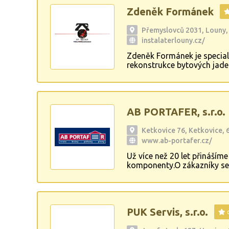
Zdeněk Formánek
Přemyslovců 2031, Louny,
instalaterlouny.cz/
Zdeněk Formánek je speciali
rekonstrukce bytových jader
jsou pro nás na prvním míst
AB PORTAFER, s.r.o.
Ketkovice 76, Ketkovice, 
www.ab-portafer.cz/
Už více než 20 let přináším
komponenty.O zákazníky se 
montáž až po následný serv
PUK Servis, s.r.o.