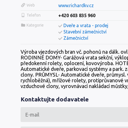
Web
www.richardkv.cz
Telefon
+420 603 835 960
Kategorie
Dveře a vrata - prodej
Stavební zámečnictví
Zámečnictví
Výroba vjezdových bran vč. pohonů na dálk. ov
RODINNÉ DOMY- Garážová vrata sekční, výklopná
předokenní rolety, oplocení, kovovýroba. HO
Automatické dveře, parkovací systémy a park. 
clony. PRŮMYSL- Automatické dveře, průmysl. vr
rychloběžná), mřížové rolety, protiprůvanové v
vzduchové clony, vyrovnávací nakládací můstky, 
Kontaktujte dodavatele