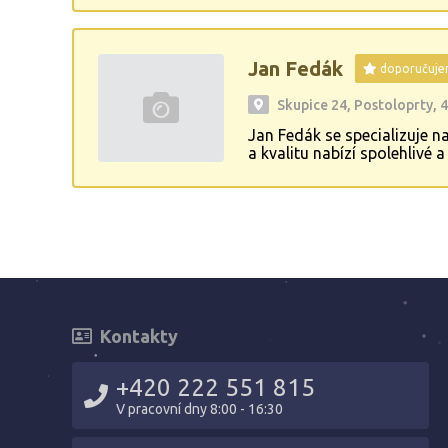
Jan Fedák
doporučuj
Skupice 24, Postoloprty, 
Jan Fedák se specializuje 
a kvalitu nabízí spolehliv
firma služby, které splňují 
Kontakty
+420 222 551 815
V pracovní dny 8:00 - 16:30