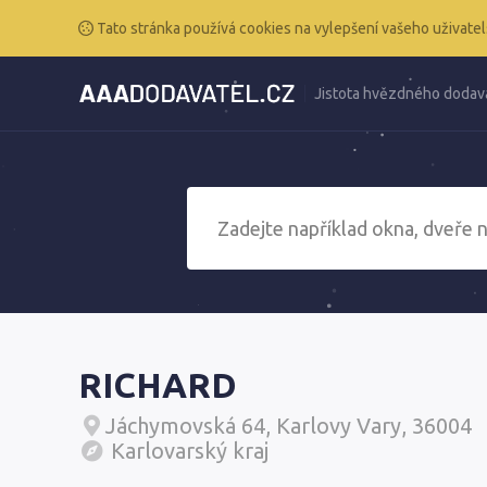
Tato stránka používá cookies na vylepšení vašeho uživatel
Jistota hvězdného dodav
RICHARD
Jáchymovská 64, Karlovy Vary, 36004
Karlovarský kraj