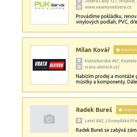
Josefa Lady 127, Hrusice,
www.vasenovedvere.cz
Provádíme pokládku, renova
vinylových podlah, PVC, dře
montáž interiérových dveří
Vzorkovna firmy- ulice Nus
Milan Kovář
doporuč
Kutnohorská 467, Kostele
vrata-alutech.cz/
Nabízím prodej a montáže g
můstky a komponenty. Dále 
popřípadě zábradlí dle Vaš
Radek Bureš
doporu
Letní 842, Litomyšlské P
Radek Bureš se zabývá zám