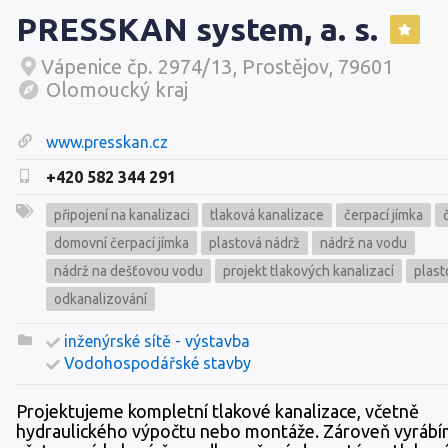
PRESSKAN system, a. s.
Vápenice čp. 2974/13, Prostějov, 79601
Olomoucký kraj
www.presskan.cz
+420 582 344 291
připojení na kanalizaci
tlaková kanalizace
čerpací jímka
domovní čerpací jímka
plastová nádrž
nádrž na vodu
nádrž na dešťovou vodu
projekt tlakových kanalizací
plast
odkanalizování
inženýrské sítě - výstavba
Vodohospodářské stavby
Projektujeme kompletní tlakové kanalizace, včetně
hydraulického výpočtu nebo montáže. Zároveň vyráb