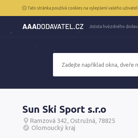
Tato stránka používá cookies na vylepšení vašeho uživatel
Jistota hvězdného dodav
Sun Ski Sport s.r.o
Ramzová 342, Ostružná, 78825
Olomoucký kraj