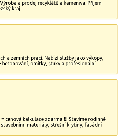
 Výroba a prodej recyklátů a kameniva. Příjem
zský kraj.
ích a zemních prací. Nabízí služby jako výkopy,
e betonování, omítky, štuky a profesionální
ím, které chrání stavby před nežádoucí vlhkostí.
 altánů, zahradních domků a stání pro auta, čímž
 = cenová kalkulace zdarma !!! Stavíme rodinné
avebními materiály, střešní krytiny, fasádní