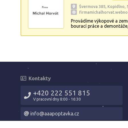
Švermova 385, Kopidlno, 
firmamichalhorvat.webno
Provádíme výkopové a zemní 
bourací práce a demontáže, 
věnce... Pokládáme zámkové
nebezpečných odpadů, holub
Kontakty
+420 222 551 815
V pracovní dny 8:00 - 16:30
info@aaapoptavka.cz