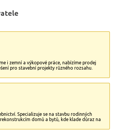
atele
me i zemní a výkopové práce, nabízíme prodej
ešení pro stavební projekty různého rozsahu.
na trhu.
vebnictví. Specializuje se na stavbu rodinných
 rekonstrukcím domů a bytů, kde klade důraz na
ům poskytuje spolehlivé a profesionální služby.