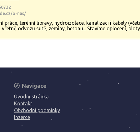
50732
de.cz/o-nas/
práce, terénní úpravy, hydroizolace, kanalizaci i kabely (včet
včetně odvozu sutě, zeminy, betonu... Stavíme oplocení, ploty
 a kamenné dlažby, obrubníky, betonové chodníky, betonové po
ího trusu, včetně dezinsekce a dezinfekce.
Navigace
Úvodní stránka
Kontakt
Obchodní podmínky
Inzerce