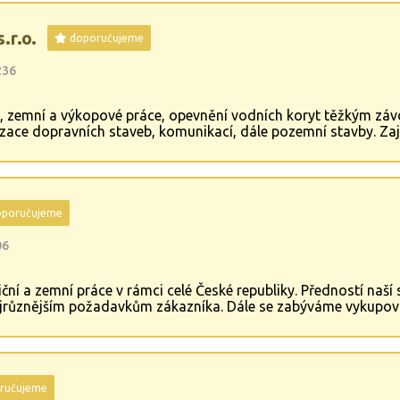
r.o.
doporučujeme
236
, zemní a výkopové práce, opevnění vodních koryt těžkým zá
izace dopravních staveb, komunikací, dále pozemní stavby. Z
zahradních pergol.
poručujeme
06
ční a zemní práce v rámci celé České republiky. Předností naší
 nejrůznějším požadavkům zákazníka. Dále se zabýváme vykupov
ručujeme