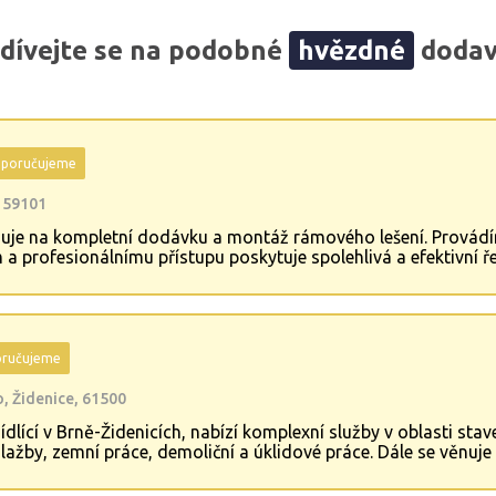
dívejte se na podobné
hvězdné
dodav
poručujeme
, 59101
uje na kompletní dodávku a montáž rámového lešení. Provádí
a profesionálnímu přístupu poskytuje spolehlivá a efektivní ř
u, bezpečnost a spokojenost zákazníků, čímž si získává důvěru 
ručujeme
, Židenice, 61500
sídlící v Brně-Židenicích, nabízí komplexní služby v oblasti sta
žby, zemní práce, demoliční a úklidové práce. Dále se věnuje
níků. Díky zkušenému týmu a individuálnímu přístupu k projekt