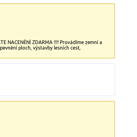
TE NACENĚNÍ ZDARMA !!!! Provádíme zemní a
evnění ploch, výstavby lesních cest,
základů staveb, úpravy terénu, výkopy septiku,