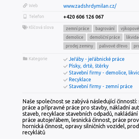
Web
www.zadshrdymilan.cz/
Telefon
+420 606 126 067
Klíčová slova
zemní práce
bagrování
výkopové
demolice
demoliční práce
likvid
prodej zeminy
palivové dřevo
pr
Kategorie
Jeřáby - jeřábnické práce
Písky, drtě, štěrky
Stavební firmy - demolice, likv
Recyklace
Stavební firmy - zemní práce
Naše společnost se zabývá následující činností:
práce a přípravné práce pro stavby, nákladní a
staveb, recyklace stavebních odpadů, nakládán
práce autojeřábem, lesnická činnost, práce p
hornická činnost, opravy silničních vozidel, pro
recyklátů