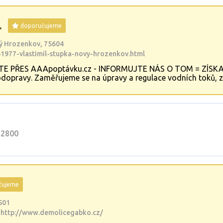
.
doporučujeme
ý Hrozenkov, 75604
1977-vlastimil-stupka-novy-hrozenkov.html
TE PŘES AAApoptávku.cz - INFORMUJTE NÁS O TOM = ZÍSKA
dopravy. Zaměřujeme se na úpravy a regulace vodních toků, zp
 komunikací. Provádíme také výkopy drenážních rýh, bagrování 
řednostňujeme pro kraje Zlínský, Frýdek Místek, Přerov.
12800
čujeme
501
 http://www.demolicegabko.cz/