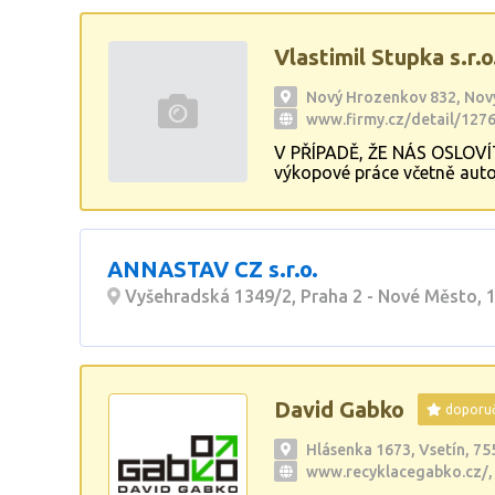
Vlastimil Stupka s.r.o
Nový Hrozenkov 832, Nov
www.firmy.cz/detail/1276
V PŘÍPADĚ, ŽE NÁS OSLOVÍ
výkopové práce včetně auto
cyklostezek a příjezdových
jímek a dalšího. Zakázky up
ANNASTAV CZ s.r.o.
Vyšehradská 1349/2, Praha 2 - Nové Město, 
David Gabko
doporu
Hlásenka 1673, Vsetín, 75
www.recyklacegabko.cz/,