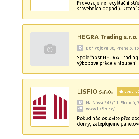
Provozujeme recyklační stře
stavebních odpadů. Drcení 
HEGRA Trading s.r.o.
Bořivojova 86, Praha 3, 1
Společnost HEGRA Trading s.r
výkopové práce a hloubení, 
malování, včetně výmalby in
HEGRA Trading s.r.o. poskyt
přispívá k funkčnosti a este
LISFIO s.r.o.
doporu
Na Návsi 247/11, Skrbeň, 
www.lisfio.cz/
Pokud nás oslovíte přes ep
domy, zateplujeme panelové
systémy, stavební izolace,