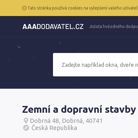
Tato stránka používá cookies na vylepšení vašeho uživatel
Jistota hvězdného dodav
Zemní a dopravní stavby H
Dobrná 48, Dobrná, 40741
Česká Republika