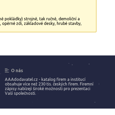
ně pokládky) strojně, tak ručně, demoliční a
, opěrné zdi, základové desky, hrubé stavby,
dlahy... Dále provádíme vyklízecí práce, včetně
O nás
AAAdodavatel.cz - katalog firem a institucí
obsahuje více než 230 tis. českých firem. Firemní
zápisy nabízejí široké možnosti pro prezentaci
Vaší společnosti.