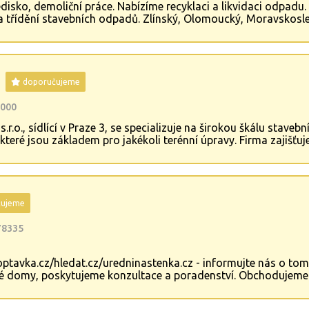
disko, demoliční práce. Nabízíme recyklaci a likvidaci odpadu.
a třídění stavebních odpadů. Zlínský, Olomoucký, Moravskosle
doporučujeme
3000
.o., sídlící v Praze 3, se specializuje na širokou škálu stavebn
které jsou základem pro jakékoli terénní úpravy. Firma zajišťuj
teriérů. Rovněž se věnuje izolacím proti vlhkosti a hydroizolac
uje služby také v oblasti stavby plotů a oplocení, a to včetně
tice venkovních prostor.
čujeme
78335
optavka.cz/hledat.cz/uredninastenka.cz - informujte nás o tom
 domy, poskytujeme konzultace a poradenství. Obchodujeme st
 okna. Rekonstrukce domů, bytů