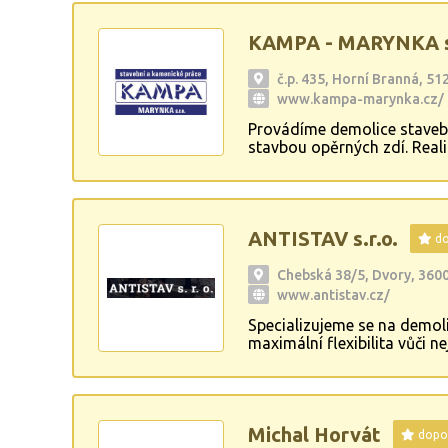
KAMPA - MARYNKA s.
č.p. 435, Horní Branná, 51
www.kampa-marynka.cz/
Provádíme demolice staveb
stavbou opěrných zdí. Real
plotů, zámkových dlažeb i 
ANTISTAV s.r.o.
do
Chebská 38/5, Dvory, 360
www.antistav.cz/
Specializujeme se na demoli
maximální flexibilita vůči
Michal Horvát
dopo