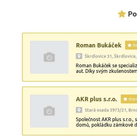
Po
Roman Bukáček
do
Škrdlovice 31, Škrdlovice
Roman Bukáček se specializ
aut. Díky svým zkušenostem 
Firma klade důraz na kvalit
AKR plus s.r.o.
dopo
Stará osada 3973/21, Brno
Společnost AKR plus s.r.o., 
domů, pokládku zámkové dla
kvalitu a spokojenost zákaz