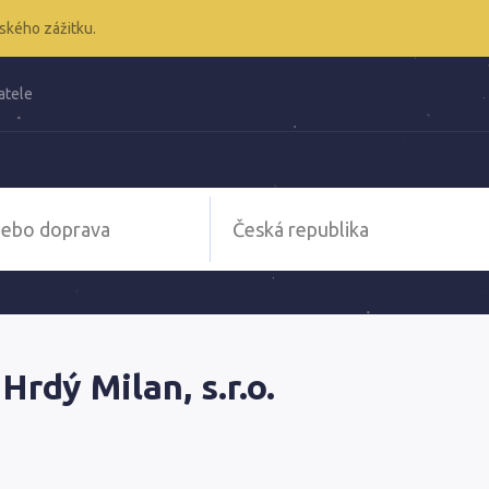
ského zážitku.
atele
rdý Milan, s.r.o.