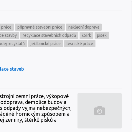
 práce
přípravné stavební práce
nákladní doprava
ace stavby
recyklace stavebních odpadů
štěrk
písek
odej recyklátů
jeřábnické práce
lesnické práce
idace staveb
 strojní zemní práce, výkopové
utodoprava, demolice budov a
í s odpady vyjma nebezpečných,
rováděné hornickým způsobem a
dej zeminy, štěrků písků a