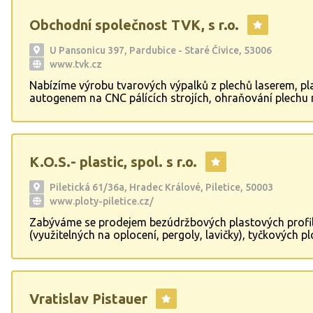
Obchodní společnost TVK, s r.o.
U Pansonicu 397, Pardubice - Staré Čivice, 53006
www.tvk.cz
Nabízíme výrobu tvarových výpalků z plechů laserem, p
autogenem na CNC pálících strojích, ohraňování plechu
ohraňovacích lisech, tryskání výpalků a hutního materiá
autodopravu. Dodávku kary sítí včetně jejich ohybu . Výz
betonářských drátů . Výroba třmínků z betonářského drá
K.O.S.- plastic, spol. s r.o.
Piletická 61/36a, Hradec Králové, Piletice, 50003
www.ploty-piletice.cz/
Zabýváme se prodejem bezúdržbových plastových profi
(využitelných na oplocení, pergoly, lavičky), tyčkových pl
plastových zatravňovacích dlaždic, obrubníků, záhonov
chodníků a dalších plastových výrobků. Od roku 2014 j
rozšířili předmět své činnosti o montáž plastových plot
souvisejících zámečnických a stavebních prací. Dalším
Vratislav Pistauer
naší činnosti je přeprava zboží pomocí nákladních auto
MAN s hydraulickým čelem a DAF o ložné délce 8,5m