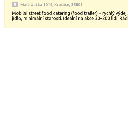
Malá Ulička 1014, Kraslice, 35801
Mobilní street food catering (food trailer) – rychlý výdej
jídlo, minimální starosti. Ideální na akce 30–200 lidí. Rá
menu a návrh řešení na míru.