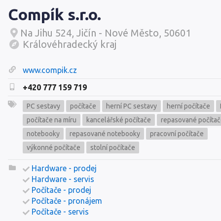
Compík s.r.o.
Na Jihu 524, Jičín - Nové Město, 50601
Královéhradecký kraj
www.compik.cz
+420 777 159 719
PC sestavy
počítače
herní PC sestavy
herní počítače
počítače na míru
kancelářské počítače
repasované počíta
notebooky
repasované notebooky
pracovní počítače
výkonné počítače
stolní počítače
Hardware - prodej
Hardware - servis
Počítače - prodej
Počítače - pronájem
Počítače - servis