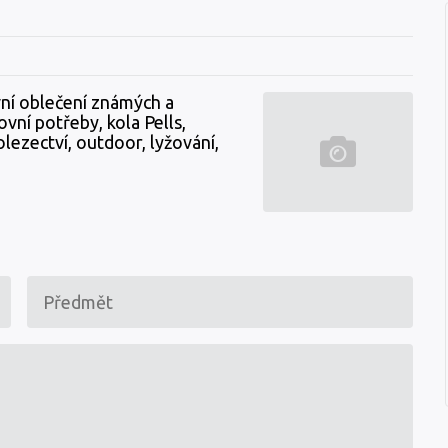
vní oblečení známých a
vní potřeby, kola Pells,
olezectví, outdoor, lyžování,