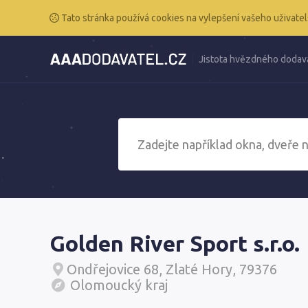
Tato stránka používá cookies na vylepšení vašeho uživatel
Jistota hvězdného dodav
Golden River Sport s.r.o.
Ondřejovice 68, Zlaté Hory, 79376
Olomoucký kraj