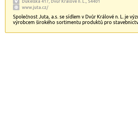
Dukelská 417, Dvůr Králové n. L., 54401
www.juta.cz/
Společnost Juta, a.s. se sídlem v Dvůr Králové n. L. je 
výrobcem širokého sortimentu produktů pro stavebnictv
zemědělství, obaly a technické účely. Specializuje se tak
výrobu umělého trávníku JUTAgrass pro sportovní ploc
fotbalová hřiště, zahrady, balkony a terasy. S dlouholeto
a zkušenostmi v oboru jsme spolehlivým partnerem pro 
projekty a potřeby.