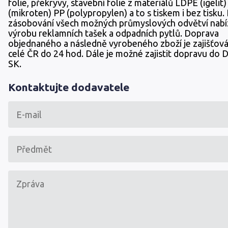
folie, překryvy, stavební folie z materiálů LDPE (igeli
(mikroten) PP (polypropylen) a to s tiskem i bez tisku
zásobování všech možných průmyslových odvětví nabí
výrobu reklamních tašek a odpadních pytlů. Doprava
objednaného a následně vyrobeného zboží je zajišťov
celé ČR do 24 hod. Dále je možné zajistit dopravu do D
SK.
Kontaktujte dodavatele