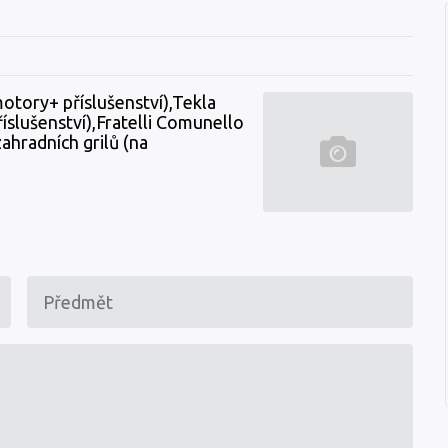
ory+ příslušenství),Tekla
lušenství),Fratelli Comunello
ahradních grilů (na