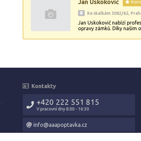
Jan Uskokovič
dopor
Ke skalkám 3082/62, Praha
Jan Uskokovič nabízí profe
opravy zámků. Díky našim o
spolehlivost. Naší prioritou
Kontakty
+420 222 551 815
V pracovní dny 8:00 - 16:30
info@aaapoptavka.cz