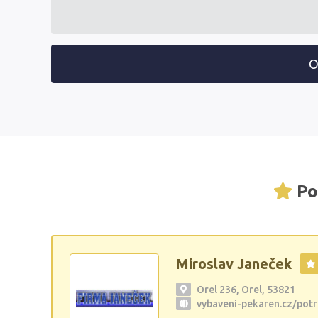
O
Po
Miroslav Janeček
Orel 236, Orel, 53821
vybaveni-pekaren.cz/potr