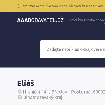
Tato stránka používá cookies na vylepšení vašeho uživatel
Jistota hvězdného dodav
Eliáš
Hraniční 141, Břeclav - Poštorná, 6900
Jihomoravský kraj