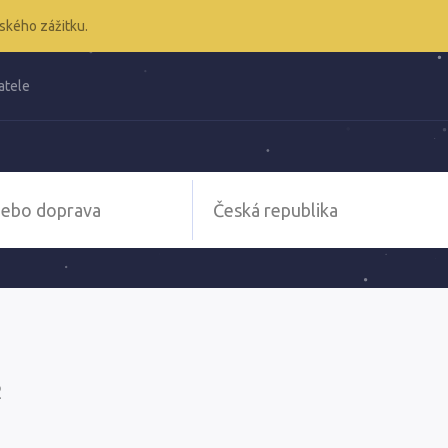
ského zážitku.
atele
2