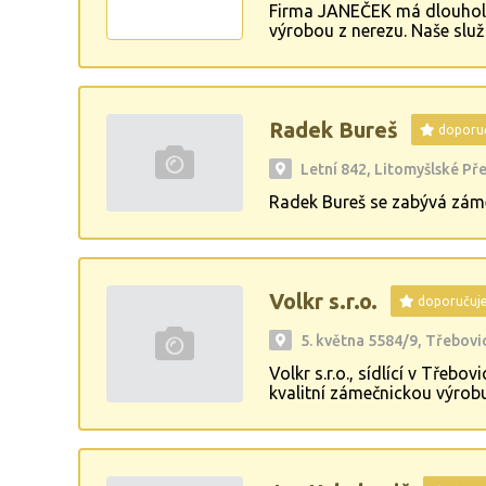
Firma JANEČEK má dlouhole
výrobou z nerezu. Naše slu
rovněž repase - kočku žáro
práce.
Radek Bureš
doporu
Letní 842, Litomyšlské P
Radek Bureš se zabývá zám
Volkr s.r.o.
doporučuj
5. května 5584/9, Třebovi
Volkr s.r.o., sídlící v Třeb
kvalitní zámečnickou výrob
různá průmyslová odvětví.