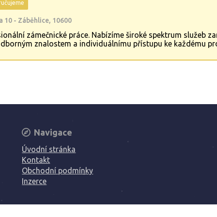
učujeme
 10 - Záběhlice, 10600
sionální zámečnické práce. Nabízíme široké spektrum služeb 
dborným znalostem a individuálnímu přístupu ke každému pro
 je spokojenost zákazníků a důraz na detail ve všech fázích rea
Navigace
Úvodní stránka
Kontakt
Obchodní podmínky
Inzerce