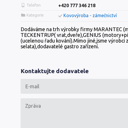
Telefon
+420 777 346 218
Kategorie
Kovovýroba - zámečnictví
Dodáváme na trh výrobky firmy MARANTEC (mot
TECKENTRUP( vrat,dveře),GENIUS (motory+přís
(ucelenou řadu kování).Mimo jiné,jsme výrobci z
selata),dodavatelé gastro zařízení.
Kontaktujte dodavatele