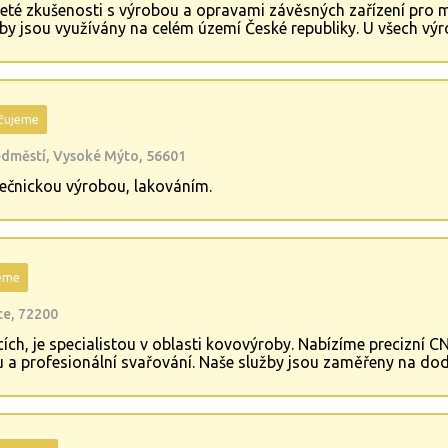
té zkušenosti s výrobou a opravami závěsných zařízení pro
žby jsou využívány na celém území České republiky. U všech vý
vě pozinkujeme, hák opravíme. Rolna nová, galvanicky pokov
čujeme
ředměstí, Vysoké Mýto, 56601
ečnickou výrobou, lakováním.
eme
ce, 72200
ovicích, je specialistou v oblasti kovovýroby. Nabízíme precizní
u a profesionální svařování. Naše služby jsou zaměřeny na 
 Díky moderním technologiím a zkušenému týmu garantujeme vy