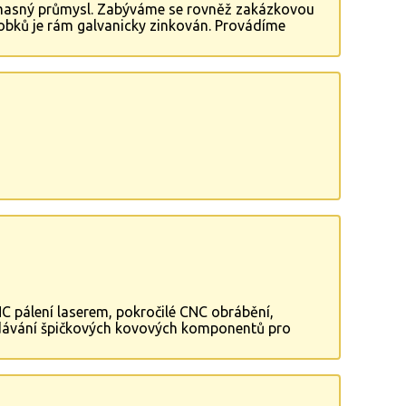
 masný průmysl. Zabýváme se rovněž zakázkovou
robků je rám galvanicky zinkován. Provádíme
ená nebo nerezová. Poskytujeme také zámečnické
 CNC pálení laserem, pokročilé CNC obrábění,
dodávání špičkových kovových komponentů pro
sokou kvalitu našich výrobků.