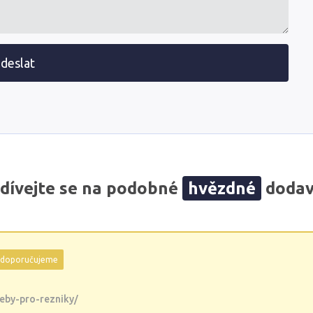
deslat
dívejte se na podobné
hvězdné
dodav
doporučujeme
eby-pro-rezniky/