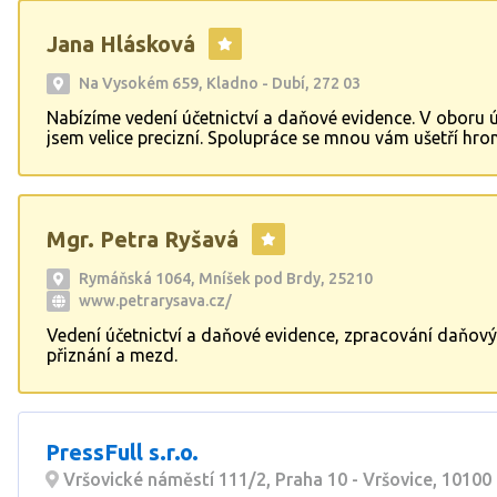
Jana Hlásková
Na Vysokém 659, Kladno - Dubí, 272 03
Nabízíme vedení účetnictví a daňové evidence. V oboru ú
jsem velice precizní. Spolupráce se mnou vám ušetří hr
času, povinností a peněz, jelikož pro vás mohu zařídit k
vedení účetnictví, mzdové agendy.
Mgr. Petra Ryšavá
Rymáňská 1064, Mníšek pod Brdy, 25210
www.petrarysava.cz/
Vedení účetnictví a daňové evidence, zpracování daňov
přiznání a mezd.
PressFull s.r.o.
Vršovické náměstí 111/2, Praha 10 - Vršovice, 10100