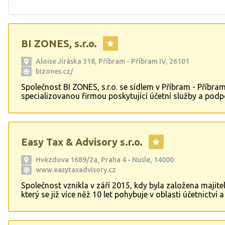
BI ZONES, s.r.o.
Aloise Jiráska 318, Příbram - Příbram IV, 26101
bizones.cz/
Společnost BI ZONES, s.r.o. se sídlem v Příbram - Příbram
specializovanou firmou poskytující účetní služby a pod
živnostníky (OSVČ). S našimi profesionálními a zkušený
účetními týmy Vám pomůžeme s veškerými finančními a
daňovými záležitostmi. Díky našim službám se můžete
spolehnout na kvalitní a precizní vedení účetnictví a do
Easy Tax & Advisory s.r.o.
všech daňových povinností. S důrazem na individuální př
snažíme poskytovat našim kl
Hvězdova 1689/2a, Praha 4 - Nusle, 14000
www.easytaxadvisory.cz
Společnost vznikla v září 2015, kdy byla založena majite
který se již více něž 10 let pohybuje v oblasti účetnictví a
Poskytujeme účetní a daňové poradenství, a vedení on-l
účetnictví. Svým klientům připravíme vždy řešení na míru