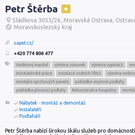
Petr Štěrba
Sládkova 3053/26, Moravská Ostrava, Ostrava
Moravskoslezský kraj
sapet.cz/
+420 774 806 477
Hodinový manžel
výměna zásuvek
výměna vypínačů
mo
Instalatérské práce
Instalace vodních filtrů
výměna vodovo
montáže sprchových panelů
pokládka vinylové podlahy
pokládka plovoucí podlahy
Rekonstrukce koupelny
montá
Nábytek - montáž a demontáž
Instalatéři
Podlaháři
Petr Štěrba nabízí širokou škálu služeb pro domácnosti