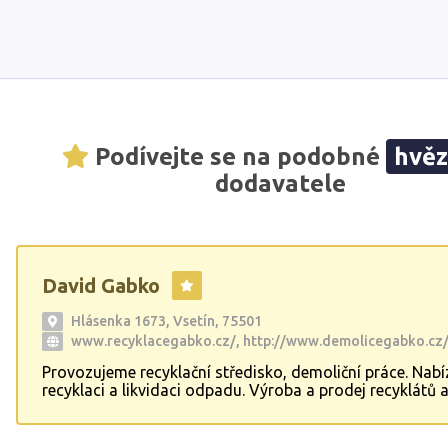
Podívejte se na podobné
hvě
dodavatele
David Gabko
Hlásenka 1673, Vsetín, 75501
www.recyklacegabko.cz/, http://www.demolicegabko.cz
Provozujeme recyklační středisko, demoliční práce. Nab
recyklaci a likvidaci odpadu. Výroba a prodej recyklátů 
kameniva. Příjem stavebních odpadů. Drcení a třídění st
odpadů. Zlínský, Olomoucký, Moravskoslezský kraj.