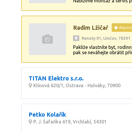
Nabízíme montáž a servis pl
Radim Lžičař
doporu
Renoty 91, Uničov, 78391
Pakliže vlastníte byt, rodi
pak se neváhejte obrátit př
kvalitu a preciznost proved
pospa.citron@seznam.cz. S
TITAN Elektro s.r.o.
Klínová 620/1, Ostrava - Hulváky, 70900
Petko Kolařík
P. J. Šafaříka 619, Vrchlabí, 54301