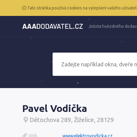
Tato stránka používá cookies na vylepšení vašeho uživatel
Jistota hvězdného dodav
Pavel Vodička
Dětochova 289, Žiželice, 28129
Web
www.elektrovodicka.cz