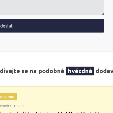
deslat
dívejte se na podobné
hvězdné
dodav
oručujeme
trovice, 10900