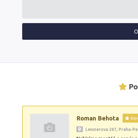
O
Po
Roman Behota
dop
Lessnerova 267, Praha-Pe