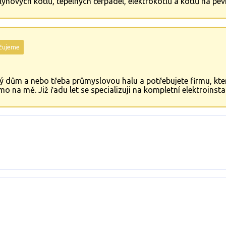
ynových kotlů, tepelných čerpadel, elektrokotlů a kotlů na pev
čujeme
nný dům a nebo třeba průmyslovou halu a potřebujete firmu, kter
ímo na mě. Již řadu let se specializuji na kompletní elektroins
ených prací. V případě zájmu mi rovnou zavolejte na tel. číslo:
 přáním krásného dne Radim Lžičař.