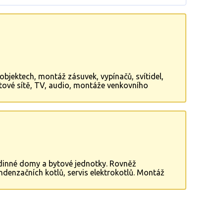
objektech, montáž zásuvek, vypínačů, svítidel,
atové sítě, TV, audio, montáže venkovního
talace, kamerové systémy, slaboproud.
odinné domy a bytové jednotky. Rovněž
ndenzačních kotlů, servis elektrokotlů. Montáž
kotelny. Rovněž dodáváme systémy měření a