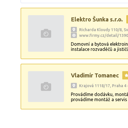
Elektro Šunka s.r.o.
Richarda Kloudy 110/8, Sv
www.firmy.cz/detail/1390
Domovní a bytová elektroins
instalace rozvaděčů a jisti
osvětlení a přípojek, poulič
Vladimír Tomanec
Krajová 1118/17, Praha 4 
Provádíme dodávku, montáž 
provádíme montáž a servis t
plynových kotlů, montáž k
regulace.