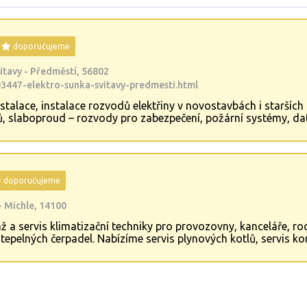
doporučujeme
itavy - Předměstí, 56802
3447-elektro-sunka-svitavy-predmesti.html
talace, instalace rozvodů elektřiny v novostavbách i starších 
čů, slaboproud – rozvody pro zabezpečení, požární systémy, d
ní osvětlení, revize elektro, veřejné osvětlení, průmyslové ins
doporučujeme
- Michle, 14100
a servis klimatizační techniky pro provozovny, kanceláře, r
epelných čerpadel. Nabízíme servis plynových kotlů, servis ko
ondenzačních kotlů, montáž elektrokotlů, montáž kaskádové 