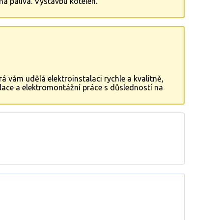
ná paliva. Výstavbu kotelen.
á vám udělá elektroinstalaci rychle a kvalitně,
talace a elektromontážní práce s důsledností na
 603 115 916 nebo napište na: