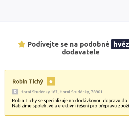
Podívejte se na podobné
hvě
dodavatele
Robin Tichý
Horní Studénky 167, Horní Studénky, 78901
Robin Tichý se specializuje na dodávkovou dopravu do 3
Nabízíme spolehlivé a efektivní řešení pro přepravu zboží
zaměřené na potřeby našich klientů. Naší prioritou je po
služby vysoké kvality se zaměřením na přesnost a bezpe
což nám umožňuje udržovat dlouhodobé vztahy se záka