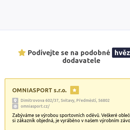
Podívejte se na podobné
hvě
dodavatele
OMNIASPORT s.r.o.
Dimitrovova 602/37, Svitavy, Předměstí, 56802
omniasport.cz/
Zabýváme se výrobou sportovních oděvů. Veškeré obleče
si zákazník objedná, je vyráběno v našem výrobním záv
rozloze 1000 m? ve Svitavách. K produkci zboží použív