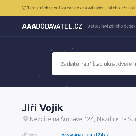
Tato stránka používá cookies na vylepšení vašeho uživatel
Jistota hvězdného dodav
Jiří Vojík
Nezdice na Šumavě 124, Nezdice na Š
Web
www.apartman124.cz