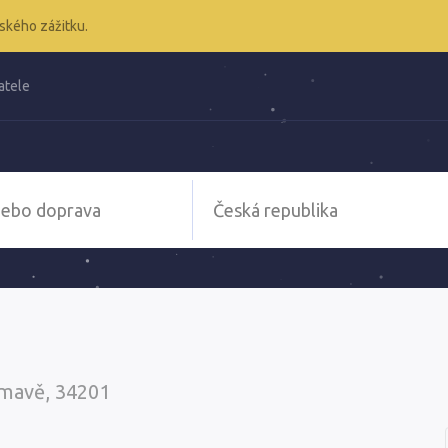
ského zážitku.
atele
umavě, 34201