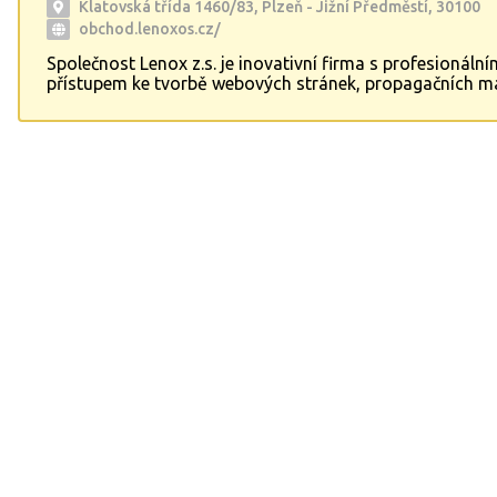
Klatovská třída 1460/83, Plzeň - Jižní Předměstí, 30100
obchod.lenoxos.cz/
Společnost Lenox z.s. je inovativní firma s profesionální
přístupem ke tvorbě webových stránek, propagačních ma
reklamních textů. Specializujeme se také na digitalizaci m
moderování a organizování kulturních akcí. Nabízíme k
služby v oblasti webdesignu, audiovizuální produkce a
administrativních služeb na dálku. Zaměstnáváme také l
zdravotním postižením a poskytujeme náhradní plnění p
Vaše společnost může získat s námi kvalitní překladatel
v angličtině.