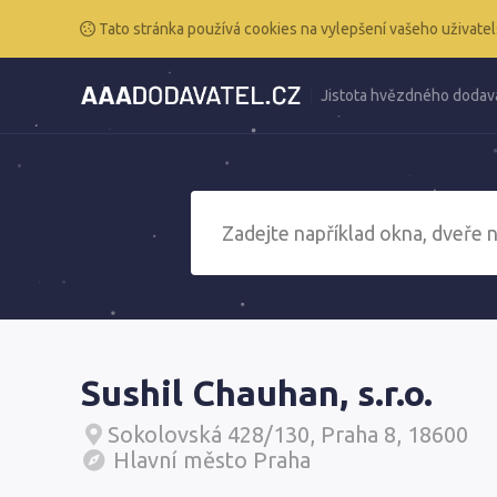
Tato stránka používá cookies na vylepšení vašeho uživatel
Jistota hvězdného dodav
Sushil Chauhan, s.r.o.
Sokolovská 428/130, Praha 8, 18600
Hlavní město Praha