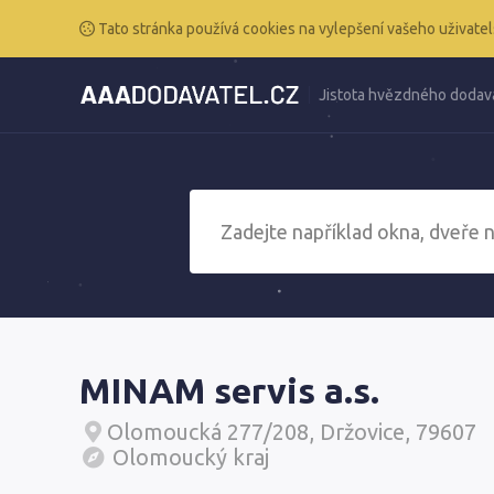
Tato stránka používá cookies na vylepšení vašeho uživatel
Jistota hvězdného dodav
MINAM servis a.s.
Olomoucká 277/208, Držovice, 79607
Olomoucký kraj