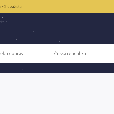
ského zážitku.
atele