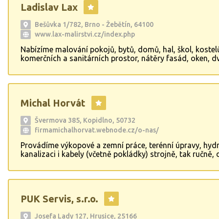
Ladislav Lax
Bešůvka 1/782, Brno - Žebětín, 64100
www.lax-malirstvi.cz/index.php
Nabízíme malování pokojů, bytů, domů, hal, škol, kostel
komerčních a sanitárních prostor, nátěry fasád, oken, dv
radiátorů, klempířských a ocelových prvků a konstrukcí,
truhlářských výrobků, nátěry střech, lakýrnické práce, la
Michal Horvát
Švermova 385, Kopidlno, 50732
firmamichalhorvat.webnode.cz/o-nas/
Provádíme výkopové a zemní práce, terénní úpravy, hydr
kanalizaci i kabely (včetně pokládky) strojně, tak ručně,
a bourací práce a demontáže, včetně odvozu sutě, zemi
betonu... Stavíme oplocení, ploty, opěrné zdi, základové
hrubé stavby, věnce... Pokládáme zámkové a kamenné dl
obrubníky, betonové chodníky, betonové podlahy... Dále
PUK Servis, s.r.o.
provádíme vyklízecí práce, včetně nebezpečných odpadů
holubího trusu, včetně dezinsekce a dezinfekce.
Josefa Lady 127, Hrusice, 25166