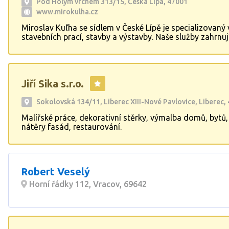
zahradních domků a stání pro auta, čímž přispívá k funk
Pod Holým vrchem 313/15, Česká Lípa, 47001
estetice venkovních prostor.
www.mirokulha.cz
Miroslav Kuľha se sídlem v České Lípě je specializovaný 
stavebních prací, stavby a výstavby. Naše služby zahrnuj
rekonstrukce a rekonstrukční práce, včetně fasád, zatepl
obkladačských prací a pokládky dlažby. Věnuje se také r
bytových jader, sádrokartonovým pracím včetně montá
sádrokartonu, podhledů a příček. Miroslav Kulha je vaší
Jiří Sika s.r.o.
spolehlivým partnerem pro všechny vaše stavební potřeb
Sokolovská 134/11, Liberec XIII-Nové Pavlovice, Liberec,
Malířské práce, dekorativní stěrky, výmalba domů, bytů,
nátěry fasád, restaurování.
Robert Veselý
Horní řádky 112, Vracov, 69642