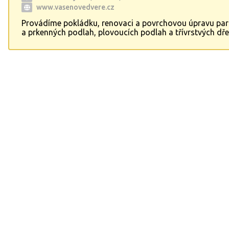
www.vasenovedvere.cz
Provádíme pokládku, renovaci a povrchovou úpravu pa
a prkenných podlah, plovoucích podlah a třívrstvých dř
podlah, vinylových podlah, PVC, dřevotřísky, korku a ko
Provádíme též malířské, lakýrnické a truhlářské práce. 
dodávku a montáž interiérových dveří a obložkových zá
Provádíme dodávku a montáž vstupních bytových
bezpečnostních dveří RC2 a RC3. Vzorkovna firmy- ulice
1499/74, Praha 4