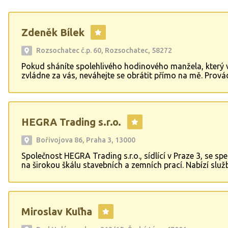
Zdeněk Bílek
Rozsochatec č.p. 60, Rozsochatec, 58272
Pokud sháníte spolehlivého hodinového manžela, který
zvládne za vás, neváhejte se obrátit přímo na mě. Prov
veškeré práce, jako jsou montáže nábytku, drobné opra
závad zásuvek až po kapající kohoutek, opravy omítek,
nebo posekání zahrady. V případě zájmu mi rovnou zavo
ideálně v odpoledních hodinách nebo o víkendu, na tel. č
HEGRA Trading s.r.o.
451 475 nebo napište na: zdendour.bilek@seznam.cz. S 
krásného dne Zdeněk Bílek.
Bořivojova 86, Praha 3, 13000
Společnost HEGRA Trading s.r.o., sídlící v Praze 3, se spe
na širokou škálu stavebních a zemních prací. Nabízí služ
výkopy, výkopové práce a hloubení, které jsou základem
jakékoli terénní úpravy. Firma zajišťuje betonování, omítk
profesionální malování, včetně výmalby interiérů. Rovně
věnuje izolacím proti vlhkosti a hydroizolacím, které chr
Miroslav Kuľha
stavby před nežádoucí vlhkostí. HEGRA Trading s.r.o. po
služby také v oblasti stavby plotů a oplocení, a to včetně