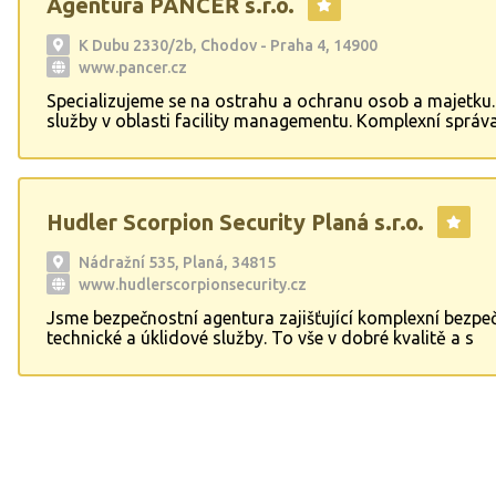
Agentura PANCÉŘ s.r.o.
K Dubu 2330/2b, Chodov - Praha 4, 14900
www.pancer.cz
Specializujeme se na ostrahu a ochranu osob a majetku
služby v oblasti facility managementu. Komplexní správ
nemovitostí,energetický management budov. Komplexní
požární ochrany a bezpečnosti a ochrany zdraví při prác
ochrany životního prostředí.Revize
elektroinstalace,elektrospotřebičů,plynových nádob, tl
Hudler Scorpion Security Planá s.r.o.
nádob, zdvihacích zařízení a routerů. Služby po celé ČR.
Zajišťujeme náhradní plnění povinnosti zaměstnávat os
zdravotním postižením.
Nádražní 535, Planá, 34815
www.hudlerscorpionsecurity.cz
Jsme bezpečnostní agentura zajišťující komplexní bezpe
technické a úklidové služby. To vše v dobré kvalitě a s
profesionálním přístupem. Ostraha sportovních a kultur
po celé ČR.