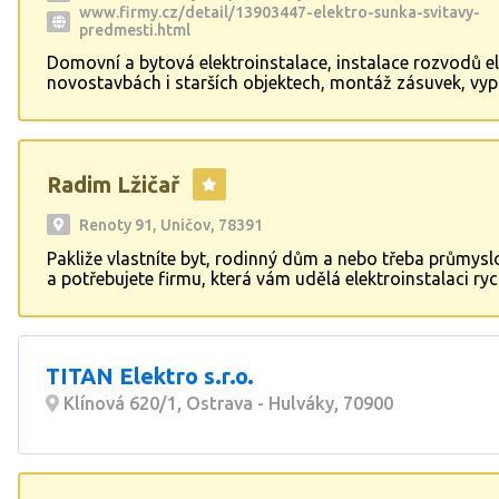
www.firmy.cz/detail/13903447-elektro-sunka-svitavy-
predmesti.html
Domovní a bytová elektroinstalace, instalace rozvodů el
novostavbách i starších objektech, montáž zásuvek, vyp
svítidel, instalace rozvaděčů a jističů, slaboproud – roz
zabezpečení, požární systémy, datové sítě, TV, audio, 
venkovního osvětlení a přípojek, pouliční osvětlení, reviz
veřejné osvětlení, průmyslové instalace, kamerové syst
Radim Lžičař
slaboproud.
Renoty 91, Uničov, 78391
Pakliže vlastníte byt, rodinný dům a nebo třeba průmys
a potřebujete firmu, která vám udělá elektroinstalaci ryc
kvalitně, pak se neváhejte obrátit přímo na mě. Již řadu l
specializuji na kompletní elektroinstalace a elektromont
s důsledností na kvalitu a preciznost provedených prací.
případě zájmu mi rovnou zavolejte na tel. číslo: 603 115
TITAN Elektro s.r.o.
napište na: pospa.citron@seznam.cz. S přáním krásného
Radim Lžičař.
Klínová 620/1, Ostrava - Hulváky, 70900