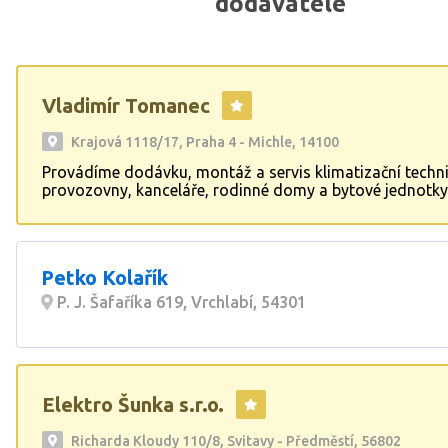
dodavatele
Vladimír Tomanec
Krajová 1118/17, Praha 4 - Michle, 14100
Provádíme dodávku, montáž a servis klimatizační techn
provozovny, kanceláře, rodinné domy a bytové jednotky
provádíme montáž a servis tepelných čerpadel. Nabízíme
plynových kotlů, servis kondenzačních kotlů, servis elekt
Montáž plynových kotlů, montáž kondenzačních kotlů,
elektrokotlů, montáž kaskádové kotelny. Rovněž dodá
Petko Kolařík
systémy měření a regulace.
P. J. Šafaříka 619, Vrchlabí, 54301
Elektro Šunka s.r.o.
Richarda Kloudy 110/8, Svitavy - Předměstí, 56802