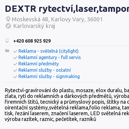
DEXTR rytectví,laser,tampon
Moskevská 48, Karlovy Vary, 36001
Karlovarský kraj
+420 608 925 929
Reklama - světelná (citylight)
Reklamní agentury - full servis
Reklamní předměty
Reklamní služby - ostatní
Reklamní služby - signmaking
Rytectví-gravírování do plastu, mosaze, elox duralu, ba
zlata, rytí do reklamních a dárkových předmětů, výrob
firemních štítů, tecnický a průmyslový popis, štítky na 
oirentační systémy,světelná reklama,folio reklama, 
tisk, řezání laserem, značení laserem, LED světelná re
výroba razítek, raznic, pečetítek, razníků