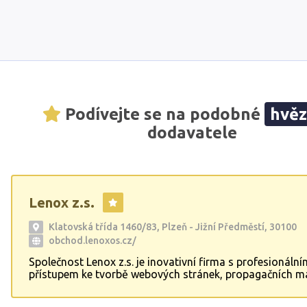
Podívejte se na podobné
hvě
dodavatele
Lenox z.s.
Klatovská třída 1460/83, Plzeň - Jižní Předměstí, 30100
obchod.lenoxos.cz/
Společnost Lenox z.s. je inovativní firma s profesionální
přístupem ke tvorbě webových stránek, propagačních ma
reklamních textů. Specializujeme se také na digitalizaci m
moderování a organizování kulturních akcí. Nabízíme k