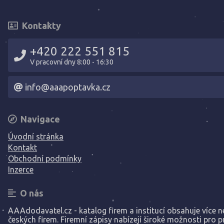
Kontakty
+420 222 551 815
V pracovní dny 8:00 - 16:30
info@aaapoptavka.cz
Navigace
Úvodní stránka
Kontakt
Obchodní podmínky
Inzerce
O nás
AAAdodavatel.cz - katalog firem a institucí obsahuje více ne
českých firem. Firemní zápisy nabízejí široké možnosti pro p