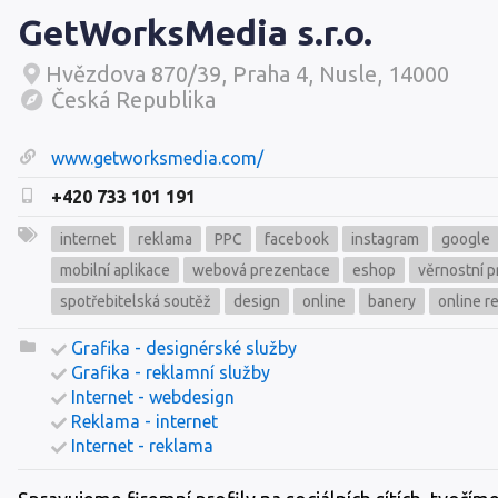
GetWorksMedia s.r.o.
Hvězdova 870/39, Praha 4, Nusle, 14000
Česká Republika
www.getworksmedia.com/
+420 733 101 191
internet
reklama
PPC
facebook
instagram
google
mobilní aplikace
webová prezentace
eshop
věrnostní 
spotřebitelská soutěž
design
online
banery
online r
Grafika - designérské služby
Grafika - reklamní služby
Internet - webdesign
Reklama - internet
Internet - reklama