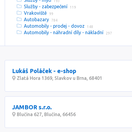
Služby - mytí
193
Služby - zabezpečení
119
Vrakoviště
99
Autobazary
784
Automobily - prodej - dovoz
148
Automobily - náhradní díly - nákladní
297
Lukáš Poláček - e-shop
Zlatá Hora 1369, Slavkov u Brna, 68401
JAMBOR s.r.o.
Blučina 627, Blučina, 66456