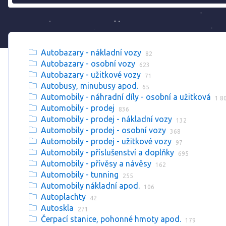
Autobazary - nákladní vozy
82
Autobazary - osobní vozy
623
Autobazary - užitkové vozy
71
Autobusy, minubusy apod.
65
Automobily - náhradní díly - osobní a užitková
1 8
Automobily - prodej
836
Automobily - prodej - nákladní vozy
132
Automobily - prodej - osobní vozy
368
Automobily - prodej - užitkové vozy
97
Automobily - příslušenství a doplňky
695
Automobily - přívěsy a návěsy
162
Automobily - tunning
255
Automobily nákladní apod.
106
Autoplachty
42
Autoskla
271
Čerpací stanice, pohonné hmoty apod.
179