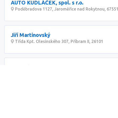
AUTO KUDLÁČEK, spol. s r.o.
Poděbradova 1127, Jaroměřice nad Rokytnou, 6755
Jiří Martinovský
Třída Kpt. Olesinského 307, Příbram II, 26101
Bohumír Goch - GOSS
Podříčí 44, Frenštát pod Radhoštěm, 74401
AUTOTECH, spol. s r.o.
Velká 33, Hradec Králové 7, 50341