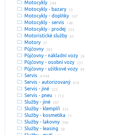
Motocykly
244
Motocykly - bazary
33
Motocykly - doplňky
107
Motocykly - servis
146
Motocykly - prodej
253
Motoristické služby
65
Motory
57
Půjčovny
282
Půjčovny - nákladní vozy
26
Půjčovny - osobní vozy
231
Půjčovny - užitkové vozy
99
Servis
4 944
Servis - autorizovaný
610
Servis - jiné
225
Servis - pneu
1 712
Služby - jiné
297
Služby - klempíři
335
Služby - kosmetika
71
Služby - lakovny
306
Služby - leasing
58