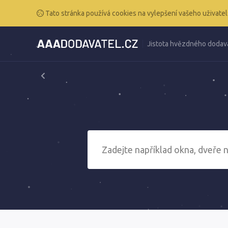
Tato stránka používá cookies na vylepšení vašeho uživatel
Jistota hvězdného dodav