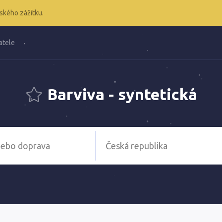
ského zážitku.
atele
Barviva - syntetická