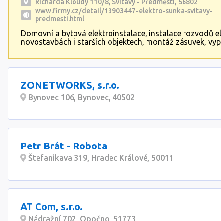
zdravotním postižením.
Richarda Kloudy 110/8, Svitavy - Předměstí, 56802
www.firmy.cz/detail/13903447-elektro-sunka-svitavy-
predmesti.html
Domovní a bytová elektroinstalace, instalace rozvodů el
novostavbách i starších objektech, montáž zásuvek, vyp
svítidel, instalace rozvaděčů a jističů, slaboproud – roz
zabezpečení, požární systémy, datové sítě, TV, audio, 
venkovního osvětlení a přípojek, pouliční osvětlení, reviz
veřejné osvětlení, průmyslové instalace, kamerové syst
ZONETWORKS, s.r.o.
slaboproud.
Bynovec 106, Bynovec, 40502
Petr Brát - Robota
Štefanikava 319, Hradec Králové, 50011
AT Com, s.r.o.
Nádražní 702, Opočno, 51773