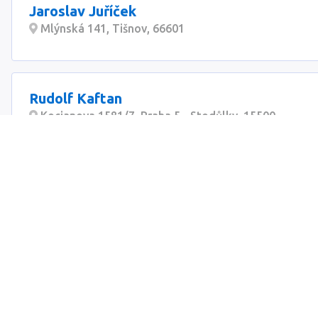
Jaroslav Juříček
Mlýnská 141, Tišnov, 66601
Rudolf Kaftan
Kocianova 1581/7, Praha 5 - Stodůlky, 15500
SEMI s.r.o.
Žitomírská 639/1, Praha 10 - Vršovice, 10100
Al-teza group s.r.o.
Karlovarská 814/115, Praha - Řepy, 16000