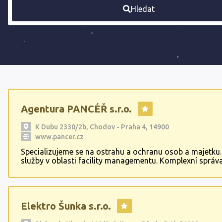
Hledat
Agentura PANCÉŘ s.r.o.
K Dubu 2330/2b, Chodov - Praha 4, 14900
www.pancer.cz
Specializujeme se na ostrahu a ochranu osob a majetku
služby v oblasti facility managementu. Komplexní správ
nemovitostí,energetický management budov. Komplexní
požární ochrany a bezpečnosti a ochrany zdraví při prác
ochrany životního prostředí.Revize
elektroinstalace,elektrospotřebičů,plynových nádob, tl
Elektro Šunka s.r.o.
nádob, zdvihacích zařízení a routerů. Služby po celé ČR.
Zajišťujeme náhradní plnění povinnosti zaměstnávat os