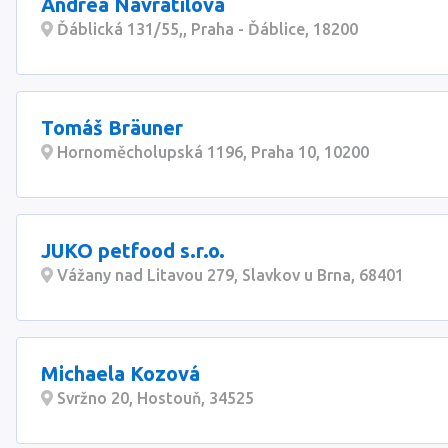
Andrea Navrátilová
Ďáblická 131/55,, Praha - Ďáblice, 18200
Tomáš Bräuner
Hornoměcholupská 1196, Praha 10, 10200
JUKO petfood s.r.o.
Vážany nad Litavou 279, Slavkov u Brna, 68401
Michaela Kozová
Svržno 20, Hostouň, 34525