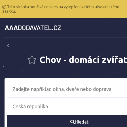
Tato stránka používá cookies na vylepšení vašeho uživatelského
zážitku.
Chov - domácí zvířa
Hledat