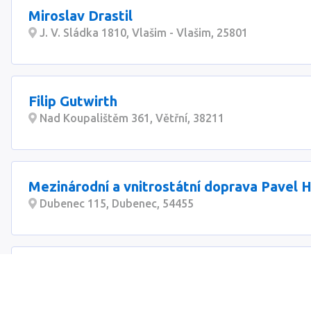
Miroslav Drastil
J. V. Sládka 1810, Vlašim - Vlašim, 25801
Filip Gutwirth
Nad Koupalištěm 361, Větřní, 38211
Mezinárodní a vnitrostátní doprava Pavel 
Dubenec 115, Dubenec, 54455
Michal Kopecký
Chudenická 1059/30, Praha 15 - Hostivař, 10200