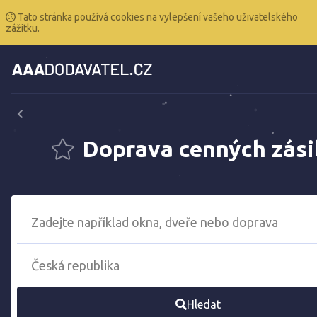
Tato stránka používá cookies na vylepšení vašeho uživatelského
zážitku.
Doprava cenných zási
Hledat