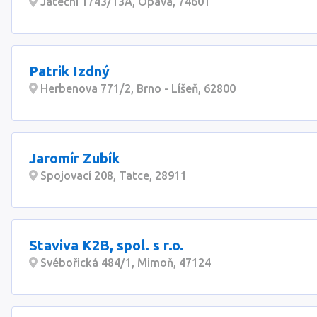
Jateční 1743/13A, Opava, 74601
Patrik Izdný
Herbenova 771/2, Brno - Líšeň, 62800
Jaromír Zubík
Spojovací 208, Tatce, 28911
Staviva K2B, spol. s r.o.
Svébořická 484/1, Mimoň, 47124