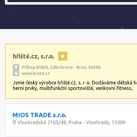
hřiště.cz, s.r.o.
Příkop 838/6, Zábrdovice - Brno, 60200
www.hriste.cz
Jsme český výrobce hřiště.cz, s. r. o. Dodáváme dětská hř
herní prvky, multifunkční sportoviště, venkovní fitness,
parkourová hřiště, skateparky a hřiště pro seniory. Všec
hřišť vyvíjíme, navrhujeme, vyrábíme, projektujeme i stav
Nabízíme dětská hřiště venkovní i vnitřní.
MIOS TRADE s.r.o.
Vinohradská 2165/48, Praha - Vinohrady, 12000