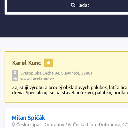
Hledat
Karel Kunc
Svatopluka Čecha 84, Slavonice, 37881
www.karelkunc.cz
Zajišťuji výrobu a prodej obkladových palubek, latí a hr
dřeva. Specializuji se na stavební řezivo, palubky, podla
stavební izolační materiály. Dodávám sortiment ze smrk
borovice a modřínu. Nabízím také palivové dříví a dřevěn
Možnost dopravy.
Milan Špičák
Česká Lípa - Dobranov 16, Česká Lípa -Dobranov, 4