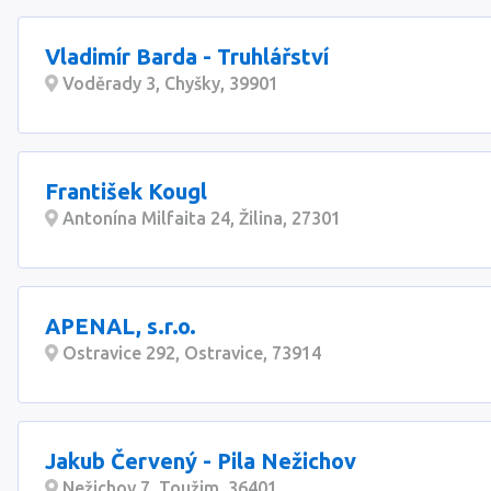
Vladimír Barda - Truhlářství
Voděrady 3, Chyšky, 39901
František Kougl
Antonína Milfaita 24, Žilina, 27301
APENAL, s.r.o.
Ostravice 292, Ostravice, 73914
Jakub Červený - Pila Nežichov
Nežichov 7, Toužim, 36401