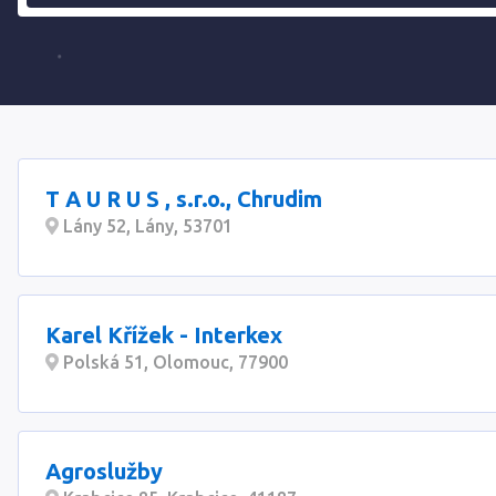
T A U R U S , s.r.o., Chrudim
Lány 52, Lány, 53701
Karel Křížek - Interkex
Polská 51, Olomouc, 77900
Agroslužby