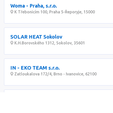
Woma - Praha, s.r.o.
K Třebonicím 100, Praha 5-Řeporyje, 15000
SOLAR HEAT Sokolov
K.H.Borovského 1312, Sokolov, 35601
IN - EKO TEAM s.r.o.
Zatloukalova 172/4, Brno - Ivanovice, 62100
ECOCLEAN+, s.r.o.
Lípa 140, Zlín 11, 76311