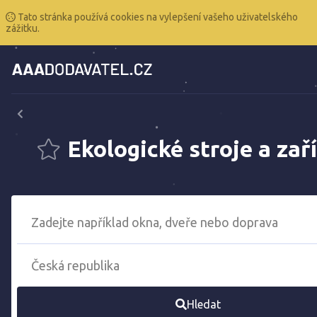
Tato stránka používá cookies na vylepšení vašeho uživatelského
zážitku.
Ekologické stroje a zař
Hledat