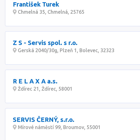
František Turek
Chmelná 35, Chmelná, 25765
Z S - Servis spol. s r.o.
Gerská 2040/30g, Plzeň 1, Bolevec, 32323
R E L A X A a.s.
Ždírec 21, Ždírec, 58001
SERVIS ČERNÝ, s.r.o.
Mírové náměstí 99, Broumov, 55001