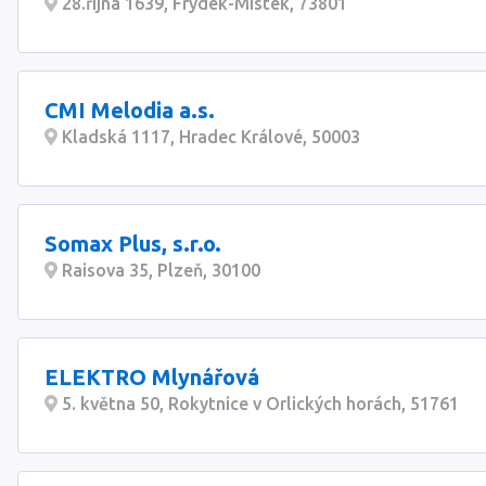
28.října 1639, Frýdek-Místek, 73801
CMI Melodia a.s.
Kladská 1117, Hradec Králové, 50003
Somax Plus, s.r.o.
Raisova 35, Plzeň, 30100
ELEKTRO Mlynářová
5. května 50, Rokytnice v Orlických horách, 51761