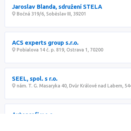
Jaroslav Blanda, sdružení STELA
Bočná 319/6, Soběslav III, 39201
ACS experts group s.r.o.
Pobialova 14 č. p. 819, Ostrava 1, 70200
SEEL, spol. s r.o.
nám. T. G. Masaryka 40, Dvůr Králové nad Labem, 54
Autoprofi v.o.s.
Mydlářská 189/3, Liberec 10, 46010