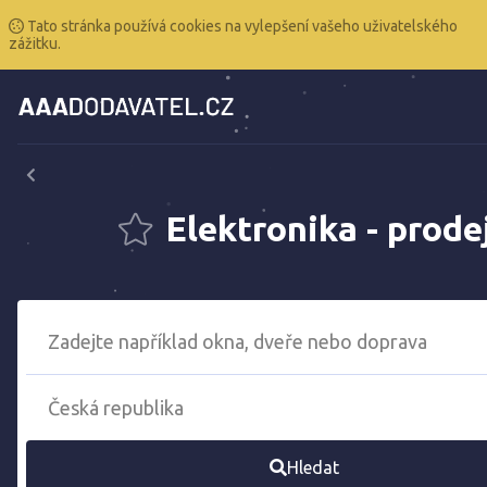
Tato stránka používá cookies na vylepšení vašeho uživatelského
zážitku.
Elektronika - prode
Hledat