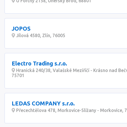
U Fortny 2158, Uherský Brod, 68801
JOPOS
Jílová 4580, Zlín, 76005
Electro Trading s.r.o.
Hranická 240/38, Valašské Meziříčí - Krásno nad Beč
75701
LEDAS COMPANY s.r.o.
Přecechtělova 478, Morkovice-Slížany - Morkovice, 