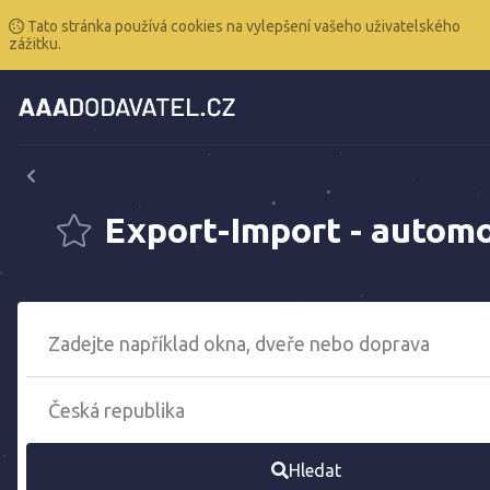
Tato stránka používá cookies na vylepšení vašeho uživatelského
zážitku.
Export-Import - automo
Hledat