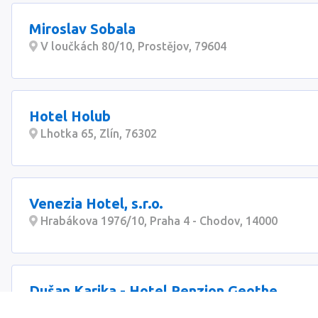
Miroslav Sobala
V loučkách 80/10, Prostějov, 79604
Hotel Holub
Lhotka 65, Zlín, 76302
Venezia Hotel, s.r.o.
Hrabákova 1976/10, Praha 4 - Chodov, 14000
Dušan Karika - Hotel Penzion Geothe
Horská 24/915, Aš, 35201