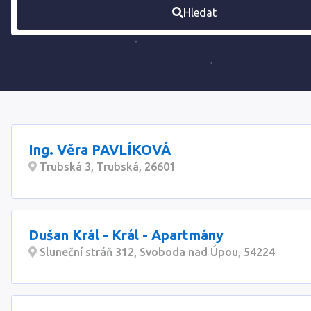
Hledat
Ing. Věra PAVLÍKOVÁ
Trubská 3, Trubská, 26601
Dušan Král - Král - Apartmány
Sluneční stráň 312, Svoboda nad Úpou, 54224