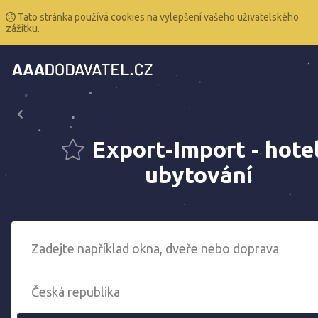
Tato stránka používá cookies na vylepšení vašeho uživatelského
zážitku.
Export-Import - hotel
ubytování