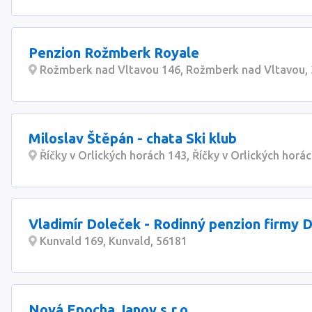
Penzion Rožmberk Royale
Rožmberk nad Vltavou 146, Rožmberk nad Vltavou,
Miloslav Štěpán - chata Ski klub
Říčky v Orlických horách 143, Říčky v Orlických horá
Vladimír Doleček - Rodinný penzion firmy 
Kunvald 169, Kunvald, 56181
Nová Epocha Janov s.r.o.