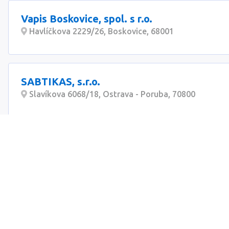
Vapis Boskovice, spol. s r.o.
Havlíčkova 2229/26, Boskovice, 68001
SABTIKAS, s.r.o.
Slavíkova 6068/18, Ostrava - Poruba, 70800
Jiří Sikora - čistírny odpadních vod
Jehnědí 13, Jehnědí, 56201
Ing. Jaroslav Vejvoda - Ekoservis
Husova 215, Týnec nad Sázavou, 25741