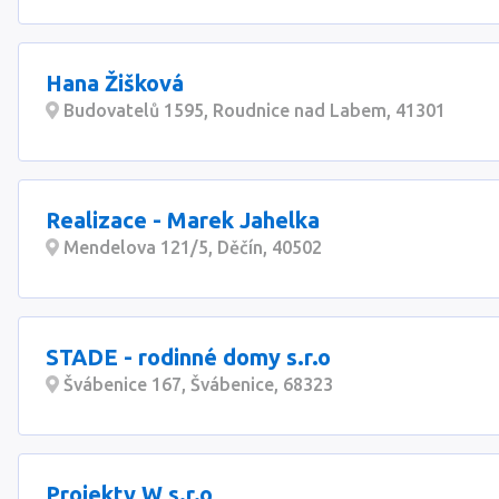
Hana Žišková
Budovatelů 1595, Roudnice nad Labem, 41301
Realizace - Marek Jahelka
Mendelova 121/5, Děčín, 40502
STADE - rodinné domy s.r.o
Švábenice 167, Švábenice, 68323
Projekty W s.r.o