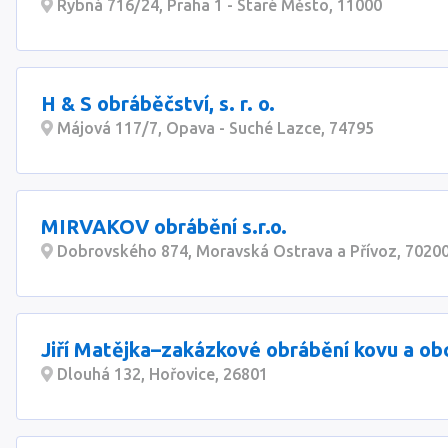
Rybná 716/24, Praha 1 - Staré Město, 11000
H & S obráběčství, s. r. o.
Májová 117/7, Opava - Suché Lazce, 74795
MIRVAKOV obrábění s.r.o.
Dobrovského 874, Moravská Ostrava a Přívoz, 7020
Jiří Matějka–zakázkové obrábění kovu a o
Dlouhá 132, Hořovice, 26801