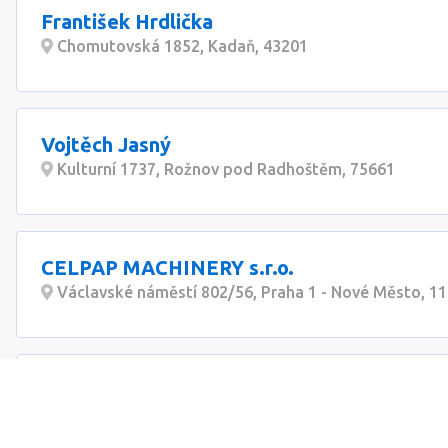
František Hrdlička
Chomutovská 1852, Kadaň, 43201
Vojtěch Jasný
Kulturní 1737, Rožnov pod Radhoštěm, 75661
CELPAP MACHINERY s.r.o.
Václavské náměstí 802/56, Praha 1 - Nové Město, 1
Industrial Engineering s.r.o.
Svatopluka Čecha 1934/58, Brno, 61200