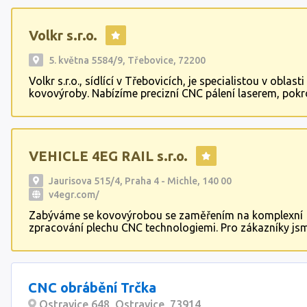
Volkr s.r.o.
5. května 5584/9, Třebovice, 72200
Volkr s.r.o., sídlící v Třebovicích, je specialistou v oblasti
kovovýroby. Nabízíme precizní CNC pálení laserem, pokr
obrábění, kvalitní zámečnickou výrobu a profesionální s
Naše služby jsou zaměřeny na dodávání špičkových kov
komponentů pro různá průmyslová odvětví. Díky mode
technologiím a zkušenému týmu garantujeme vysokou kv
VEHICLE 4EG RAIL s.r.o.
našich výrobků.
Jaurisova 515/4, Praha 4 - Michle, 140 00
v4egr.com/
Zabýváme se kovovýrobou se zaměřením na komplexní
zpracování plechu CNC technologiemi. Pro zákazníky js
schopni zajistit výrobu v rozsahu – řezání laserem, ohra
svařování, ostatní zámečnické práce, jako např. obrábění
firma zabývá servisem, opravou a modernizací osobníc
v železniční dopravě.
CNC obrábění Trčka
Ostravice 648, Ostravice, 73914