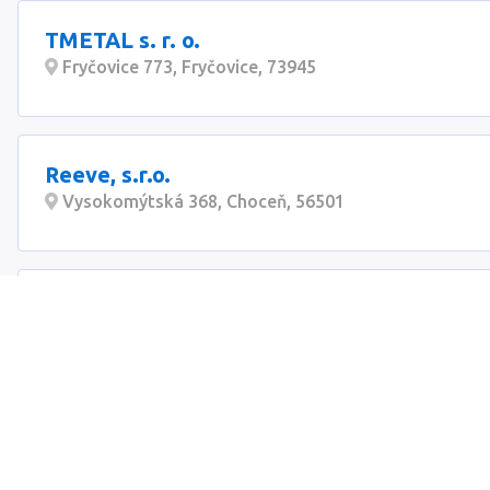
TMETAL s. r. o.
Fryčovice 773, Fryčovice, 73945
Reeve, s.r.o.
Vysokomýtská 368, Choceň, 56501
FABRICOR a.s.
Hůrecká 379, Lišov, 37372
Invenkov, s.r.o.
Brumovice 416, Brumovice, 69111