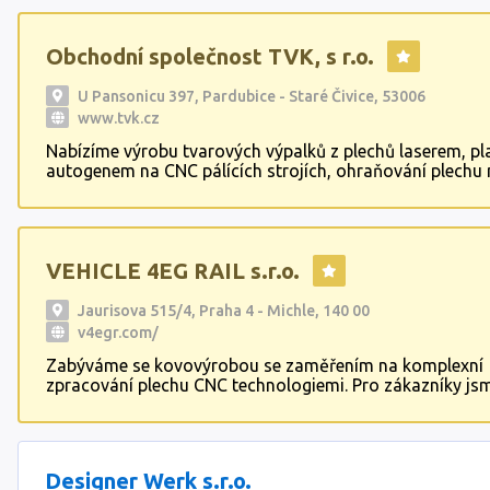
Obchodní společnost TVK, s r.o.
U Pansonicu 397, Pardubice - Staré Čivice, 53006
www.tvk.cz
Nabízíme výrobu tvarových výpalků z plechů laserem, p
autogenem na CNC pálících strojích, ohraňování plechu
ohraňovacích lisech, tryskání výpalků a hutního materiá
autodopravu. Dodávku kary sítí včetně jejich ohybu . Výz
betonářských drátů . Výroba třmínků z betonářského drá
VEHICLE 4EG RAIL s.r.o.
Jaurisova 515/4, Praha 4 - Michle, 140 00
v4egr.com/
Zabýváme se kovovýrobou se zaměřením na komplexní
zpracování plechu CNC technologiemi. Pro zákazníky js
schopni zajistit výrobu v rozsahu – řezání laserem, ohra
svařování, ostatní zámečnické práce, jako např. obrábění
firma zabývá servisem, opravou a modernizací osobníc
v železniční dopravě.
Designer Werk s.r.o.