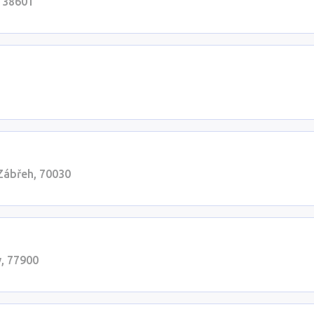
, 38601
 Zábřeh, 70030
, 77900