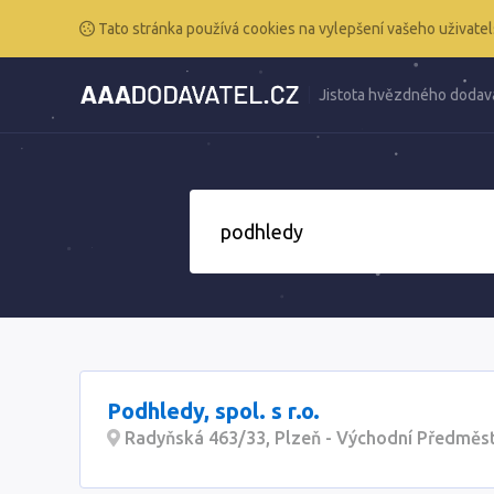
Tato stránka používá cookies na vylepšení vašeho uživatel
Jistota hvězdného dodav
Podhledy, spol. s r.o.
Radyňská 463/33, Plzeň - Východní Předměst