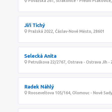
Povážská 261, Strakonice - Přední Ptákovice
Jiří Tichý
Pražská 2022, Čáslav-Nové Město, 28601
Selecká Anita
Petruškova 22/2767, Ostrava - Ostrava Jih -
Radek Náhlý
Rooseveltova 105/164, Olomouc - Nové Sady