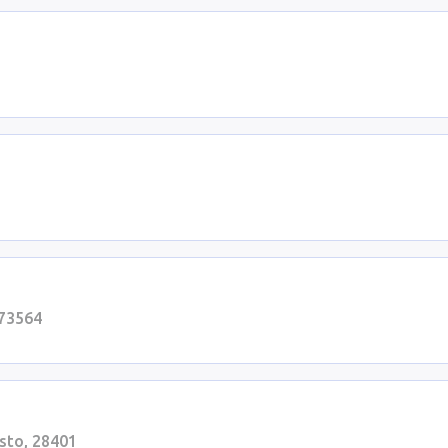
 73564
sto, 28401