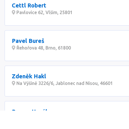
Cettl Robert
Pavlovice 62, Vlšim, 25801
Pavel Bureš
Řehořova 48, Brno, 61800
Zdeněk Hakl
Na Výšině 3226/6, Jablonec nad Nisou, 46601
Roman Hanák
Tršice 67, Tršice, 78357