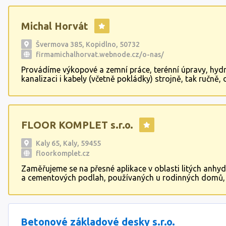
Michal Horvát
Švermova 385, Kopidlno, 50732
firmamichalhorvat.webnode.cz/o-nas/
Provádíme výkopové a zemní práce, terénní úpravy, hydr
kanalizaci i kabely (včetně pokládky) strojně, tak ručně,
a bourací práce a demontáže, včetně odvozu sutě, zemi
betonu... Stavíme oplocení, ploty, opěrné zdi, základové
hrubé stavby, věnce... Pokládáme zámkové a kamenné dl
obrubníky, betonové chodníky, betonové podlahy... Dále
FLOOR KOMPLET s.r.o.
provádíme vyklízecí práce, včetně nebezpečných odpadů
holubího trusu, včetně dezinsekce a dezinfekce.
Kaly 65, Kaly, 59455
floorkomplet.cz
Zaměřujeme se na přesné aplikace v oblasti litých anhyd
a cementových podlah, používaných u rodinných domů,
novostaveb, rekonstrukcí a půdních vestaveb s kvalitní
léty prověřených materiálů. Zhotovujeme přesné hlazen
základové desky, od kterých se odvíjí další přesná práce
hladké nalepení proti radonových izolací, výstavba zdiv
Betonové základové desky s.r.o.
dokonalá pokládka izolací EPS, montáž systémových de