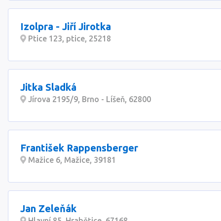
Izolpra - Jiří Jirotka
Ptice 123, ptice, 25218
Jitka Sladká
Jírova 2195/9, Brno - Líšeň, 62800
František Rappensberger
Mažice 6, Mažice, 39181
Jan Zeleňák
Hlavní 85, Hrabětice, 67168