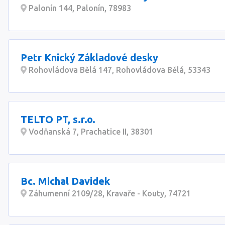
podlahové vytápění, vylití litých potěrů a konečná pokl
Palonín 144, Palonín, 78983
finálních vrstev.
Petr Knický Základové desky
Rohovládova Bělá 147, Rohovládova Bělá, 53343
TELTO PT, s.r.o.
Vodňanská 7, Prachatice II, 38301
Bc. Michal Davidek
Záhumenní 2109/28, Kravaře - Kouty, 74721