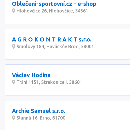
Oblečení-sportovní.cz - e-shop
Hlohovčice 26, Hlohovčice, 34561
A G R O K O N T R A K T s.r.o.
Šmolovy 184, Havlíčkův Brod, 58001
Václav Hodina
Tržní 1151, Strakonice I, 38601
Archie Samuel s.r.o.
Slunná 16, Brno, 61700