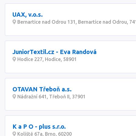
UAX, v.o.s.
Bernartice nad Odrou 131, Bernartice nad Odrou, 74
JuniorTextil.cz - Eva Randová
Hodice 227, Hodice, 58901
OTAVAN Třeboň a.s.
Nádražní 641, Třeboň II, 37901
K a P O - plus s.r.o.
Koliště 67a, Brno, 60200